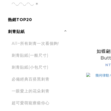
◠◡◠◡◠◡ ✶
熱銷TOP20
刺青貼紙
All~所有刺青一次看個夠!
如蝶翩翩
刺青貼紙(一般尺寸)
Butt
NT
刺青貼紙(小包尺寸)
必備經典百搭黑刺青
一眼愛上的花朵刺青
超可愛萌寵療瘉你心