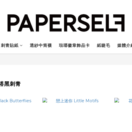
刺青貼紙
透紗中筒襪
琺瑯徽章飾品卡
紙睫毛
媒體介
搭黑刺青