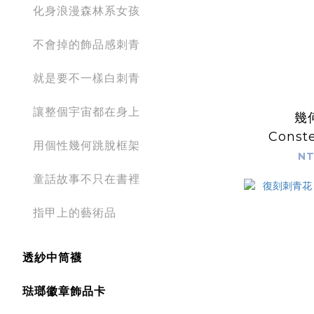
化身浪漫森林系女孩
不會掉的飾品感刺青
就是要不一樣白刺青
讓整個宇宙都在身上
幾
Conste
用個性幾何跳脫框架
NT
童話故事不只在書裡
指甲上的藝術品
透紗中筒襪
琺瑯徽章飾品卡