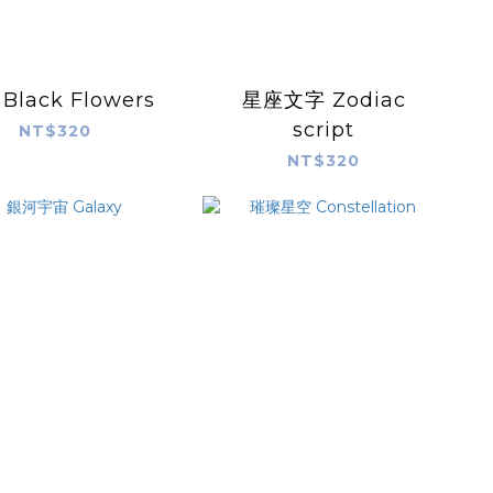
Black Flowers
星座文字 Zodiac
script
NT$320
NT$320