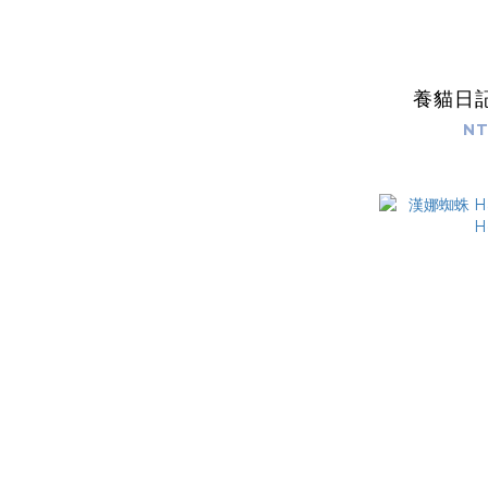
養貓日記
NT