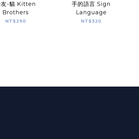
友-貓 Kitten
手的語言 Sign
Brothers
Language
NT$290
NT$320