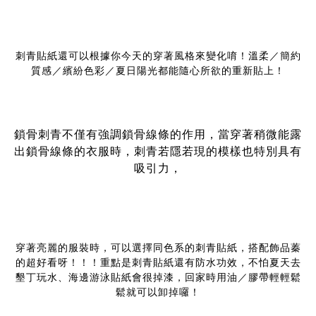
刺青貼紙還可以根據你今天的穿著風格來變化唷！溫柔／簡約
質感／繽紛色彩／夏日陽光都能隨心所欲的重新貼上！
鎖骨刺青不僅有強調鎖骨線條的作用，當穿著稍微能露
出鎖骨線條的衣服時，刺青若隱若現的模樣也特別具有
吸引力，
穿著亮麗的服裝時，可以選擇同色系的刺青貼紙，搭配飾品蓁
的超好看呀！！！重點是刺青貼紙還有防水功效，不怕夏天去
墾丁玩水、海邊游泳貼紙會很掉漆，回家時用油／膠帶輕輕鬆
鬆就可以卸掉囉！