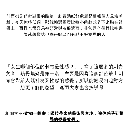
前面都是稍微顯眼的路線！刺青貼紙好處就是根據個人風格剪
裁，今天你很低調，那就挑選圖案比較小的款式剪下來貼在鎖
骨上！而且也很容易被頭髮與衣服遮蓋，非常適合個性比較害
羞或想嘗試但覺得貼出門有點不好意思的人
「女生哪個部位的刺青最性感？」，寫了這麼多的刺青
文章，鎖骨無疑是第一名，主要是因為這個部位放上刺
青會帶給人既神秘又性感的感覺，所以能輕易勾起對方
想更了解的慾望！進而大家也會按讚囉！
相關文章-
彷如一幅畫！眼妝帶來的藝術與意境，讓你感受到驚
豔的視覺效果．