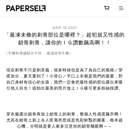
APR 16,2021
「最凍未條的刺青部位是哪裡？」超犯規又性感的
鎖骨刺青，讓你的ＩＧ讚數飆高啊！！
（手機和電腦顯示不同 ，建議使用手機）
現在刺青不只是刺意義，很多時候也是為了為自己的風格／穿
搭加分，夏天要到了！小背心／平口上衣都是我們的最愛，對
自己身材有信心的女孩，我們一定會把最性感的部位露出來吸
引他人目光！或拍出最美的照片放上ＩＧ吸引更多粉絲按讚。
穿衣服露出鎖骨再加上鎖骨上的刺青，整個人性感度飆升啊！
尤其在鎖骨上刺上令人匪夷所思或是色彩鮮豔的圖案，根本超
心機，分明就是要人家多注意你的鎖骨幾眼啊～～