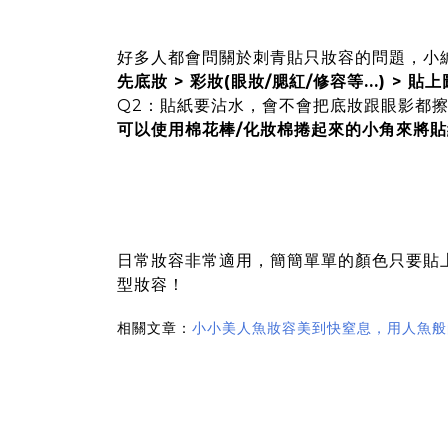
好多人都會問關於刺青貼只妝容的問題，小
先底妝 > 彩妝(眼妝/腮紅/修容等...) > 貼
Q2：貼紙要沾水，會不會把底妝跟眼影都
可以使用棉花棒/化妝棉捲起來的小角來將
日常妝容非常適用，簡簡單單的顏色只要貼
型妝容！
相關文章：
小小美人魚妝容美到快窒息，用人魚般