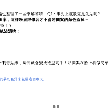
編也整理了一些來解答唷！Q1：事先上底妝還是先貼呢?
上圖案
，
這樣粉底跟修容才不會將圖案的顏色蓋掉～
擦掉了？
貼紙沾濕唷！
上刺青貼紙，瞬間就會變成造型高手！貼圖案在臉上看似簡
的夢幻色澤來包裝這個春天。