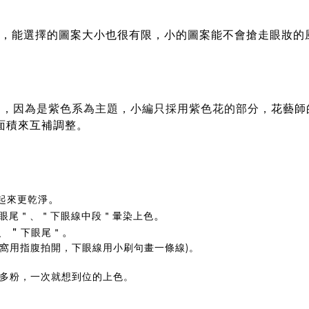
，
能選擇的圖案大小也很有限，小的圖案能不會搶走眼妝的
，因為是紫色系為主題，小編只採用紫色花的部分，
花藝師
面積來互補調整。
。
起來更乾淨
。
＂眼尾＂、＂下眼線中段＂暈染上色
、＂
。
下眼尾＂
窩用指腹拍開，下眼線用小刷句畫一條線)。
多粉，一次就想到位的上色。