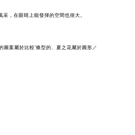
風采，在眼睛上能發揮的空間也很大。
的圖案屬於比較’條型的、夏之花屬於圓形／