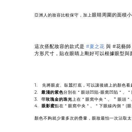
眼睛周圍的面積小
亞洲人的妝容比較保守，加上
這次搭配妝容的款式是
#夏之花
與
#花藝師
方形尺寸，貼在眼睛上剛好可以根據眼型與
1. 先將眼皮、臥蠶打底，可以讓後續上的顏色看
2.
最淺的紫色
分別在＂眼頭凹陷-眼窩凹陷＂、
、＂
3. 帶
玫瑰金的珠光
上在＂眼窩中央＂
眼頭＂
4.
眼影蜜
點在＂眼窩中央＂、＂下眼線內側＂(眼
顏色不夠就少量多次的疊暈，眼妝最怕一次沾取太