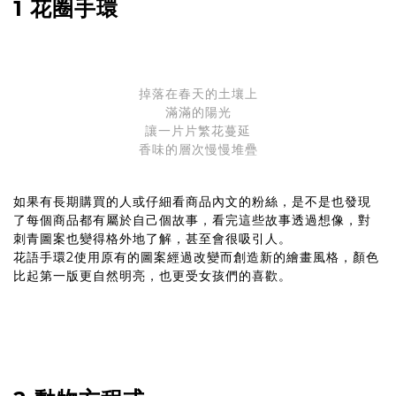
1 花圈手環
掉落在春天的土壤上
滿滿的陽光
讓一片片繁花蔓延
香味的層次慢慢堆疊
如果有長期購買的人或仔細看商品內文的粉絲，是不是也發現
了每個商品都有屬於自己個故事，看完這些故事透過想像，對
刺青圖案也變得格外地了解，甚至會很吸引人。
花語手環2使用原有的圖案經過改變而創造新的繪畫風格，顏色
比起第一版更自然明亮，也更受女孩們的喜歡。