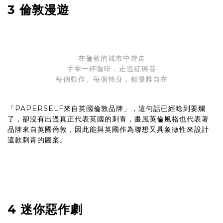
3 倫敦漫遊
在倫敦的城市中遊走
手拿一杯咖啡，走過紅磚巷
每個動作、每個轉身，都優雅自在
「PAPERSELF來自英國倫敦品牌」，這句話已經唸到要爛
了，卻沒有出過真正代表英國的刺青，畫風英倫風格也代表著
品牌來自英國倫敦，因此能與英國作為聯想又具象徵性來設計
這款刺青的圖案。
4 迷你惡作劇