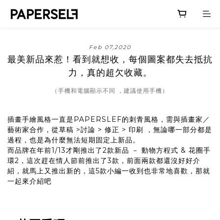
Feb 07,2020
最美新品來惹！看到就想收，每個圖案都失去抵抗
力，真的超欠收藏。
（手機和電腦顯示不同 ，建議使用手機）
插畫手繪風格一直是PAPERSLEF的刺青風格，需與插畫家／
藝術家合作，從草稿 >討論 > 修正 > 印刷 ，無論哪一部分都是
過程，也是為什麼無法短期固定上新品。
而品牌在年前1/13才剛推出了2款新品 － 動物方程式 & 花圈手
環2，這次趕在情人節前推出了3款，前面兩款都還沒好好介
紹，就馬上又推出新的，這5款小編一收到也非常地喜歡，那就
一起來介紹吧