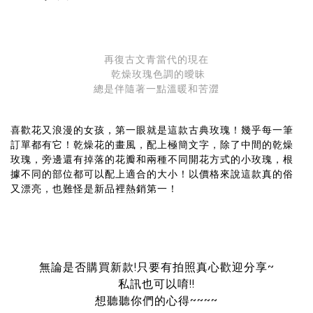
再復古文青當代的現在
乾燥玫瑰色調的曖昧
總是伴隨著一點溫暖和苦澀
喜歡花又浪漫的女孩，第一眼就是這款古典玫瑰！幾乎每一筆
訂單都有它！乾燥花的畫風，配上極簡文字，除了中間的乾燥
玫瑰，旁邊還有掉落的花瓣和兩種不同開花方式的小玫瑰，根
據不同的部位都可以配上適合的大小！以價格來說這款真的俗
又漂亮，也難怪是新品裡熱銷第一！
無論是否購買新款!只要有拍照真心歡迎分享~
私訊也可以唷!!
想聽聽你們的心得~~~~