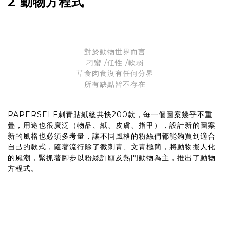
2 動物方程式
對於動物世界而言
刁蠻 /任性 /軟弱
草食肉食沒有任何分界
所有缺點皆不存在
PAPERSELF刺青貼紙總共快200款，每一個圖案幾乎不重
疊，用途也很廣泛（物品、紙、皮膚、指甲），設計新的圖案
新的風格也必須多考量，讓不同風格的粉絲們都能夠買到適合
自己的款式，隨著流行除了微刺青、文青極簡，將動物擬人化
的風潮，緊抓著腳步以粉絲許願及熱門動物為主，推出了動物
方程式。