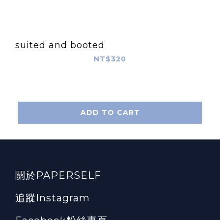
suited and booted
NT$320
ADD TO CART
關於PAPERSELF
追蹤Instagram