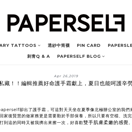
ARY TATTOOS
透紗中筒襪
PIN CARD
PAPERSLE
刺青Q & A
PAPERSELF BLOG
Apr 26,2019
私藏！！編輯推薦好命護手霜獻上，夏日也能呵護辛
aperself卻出了護手霜，可這對天天坐在夏季像北極辦公室的我
回家後賢慧的做家務更是需要勤於手部保養，所以只要有空檔、洗
雙手肌膚柔嫩的感覺
打到這的同時又被我擠出來擦一次，好喜歡