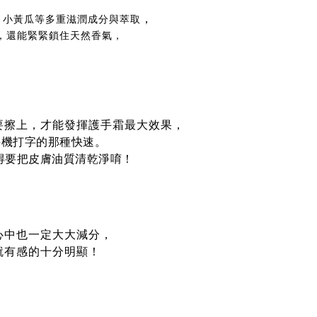
，
、小黃瓜等多重滋潤成分與萃取
，還能緊緊鎖住天然香氣，
要擦上，才能發揮護手霜最大效果，
手機打字的那種快速。
得要把皮膚油質清乾淨唷！
心中也一定大大減分，
就有感的十分明顯！