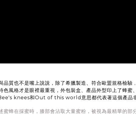
重細節與品質也不是嘴上說說，除了希臘製造、符合歐盟規格檢
特色風格才是眼裡最重視，外包裝盒、產品外型印上了蜂蜜
ee's knees和Out of this world意思都代表著這個產
的膝蓋，描述蜜蜂在採蜜時，膝部會沾取大量蜜粉，被視為最精華的