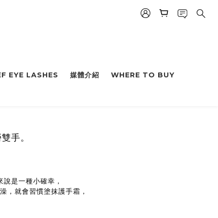
F EYE LASHES
媒體介紹
WHERE TO BUY
勞雙手。
們來說是一種小確幸，
完澡，就會習慣塗抹護手霜，
。