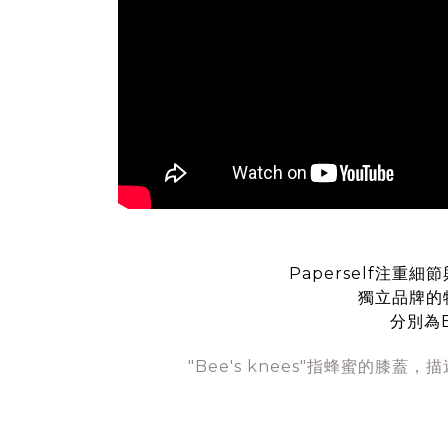
Paperself注
獨立品牌的
分別為B
"Bee's knees"指蜂蜜