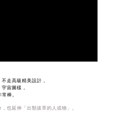
驗﹐不走高級精美設計，
、宇宙圖樣，
品非常棒。
部分，也延伸「出類拔萃的人或物」。