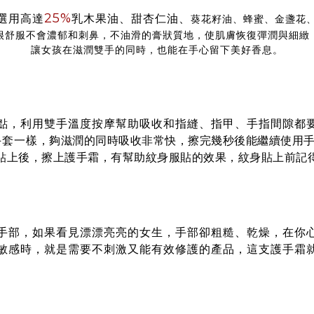
25%
選用高達
乳木果油、甜杏仁油、
葵花籽油、蜂蜜、金盞花
很舒服不會濃郁和刺鼻，不油滑的膏狀質地，使肌膚恢復彈潤與細緻
讓女孩在滋潤雙手的同時，也能在手心留下美好香息。
點，利用雙手溫度按摩幫助吸收和指縫、指甲、手指間隙都
手套一樣
，夠滋潤的同時吸收非常快，擦完幾秒後能繼續使用
貼上後，擦上護手霜，有幫助紋身服貼的效果，紋身貼上前記
手部，如果看見漂漂亮亮的女生，手部卻粗糙、乾燥，在你
敏感時，就是需要不刺激又能有效修護的產品，這支護手霜