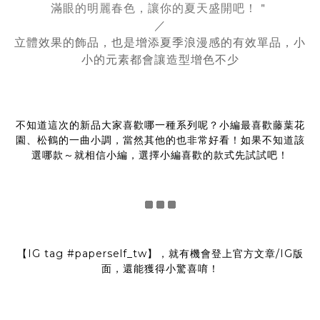
滿眼的明麗春色，讓你的夏天盛開吧！＂
／
立體效果的飾品，也是增添夏季浪漫感的有效單品，小
小的元素都會讓造型增色不少
不知道這次的新品大家喜歡哪一種系列呢？小編最喜歡藤葉花
園、松鶴的一曲小調，當然其他的也非常好看！如果不知道該
選哪款～就相信小編，選擇小編喜歡的款式先試試吧！
【IG tag
#paperself_tw
】，就有機會登上官方文章/IG版
面，還能獲得小驚喜唷！