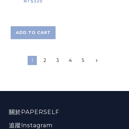
NT$320
ADD TO CART
1
2
3
4
5
關於PAPERSELF
追蹤Instagram