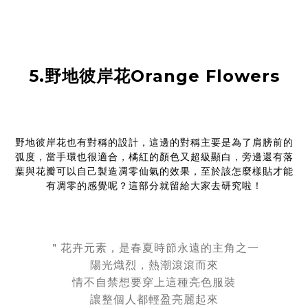
5.野地彼岸花Orange Flowers
野地彼岸花也有對稱的設計，這邊的對稱主要是為了肩膀前的
弧度，當手環也很適合，橘紅的顏色又超級顯白，旁邊還有落
葉與花瓣可以自己製造凋零仙氣的效果，至於該怎麼樣貼才能
有凋零的感覺呢？這部分就留給大家去研究啦！
＂花卉元素
，是春夏時節永遠的主角之一
陽光熾烈，熱潮滾滾而來
情不自禁想要
穿上這種亮色服裝
讓整個人都輕盈亮麗起來