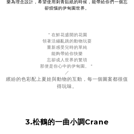
樂為理念設計，希望使用刺青貼紙的時候，能帶給你們一個忘
卻煩惱的伊甸園世界。
＂在鮮花盛開的花園
領著活繃亂跳的動物玩耍
重新感受兒時的單純
能夠帶給你快樂
忘卻成人世界的繁瑣
那便是你心中的伊甸園。＂
／
繽紛的色彩配上夏娃與動物的互動，每一個圖案都很值
得玩味。
3.松鶴的一曲小調Crane