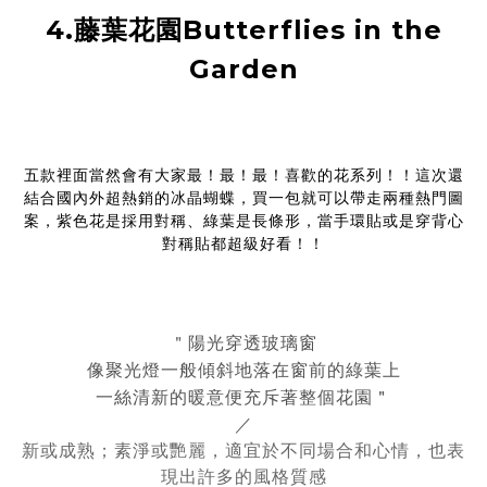
4.藤葉花園Butterflies in the
Garden
五款裡面當然會有大家最！最！最！喜歡的花系列！！這次還
結合國內外超熱銷的冰晶蝴蝶，買一包就可以帶走兩種熱門圖
案，紫色花是採用對稱、綠葉是長條形，當手環貼或是穿背心
對稱貼都超級好看！！
陽光穿透玻璃窗
＂
像聚光燈一般傾斜地落在窗前的綠葉上
一絲清新的暖意便充斥著整個花園＂
／
新或成熟；素淨或艷麗，適宜於不同場合和心情，也表
現出許多的風格質感