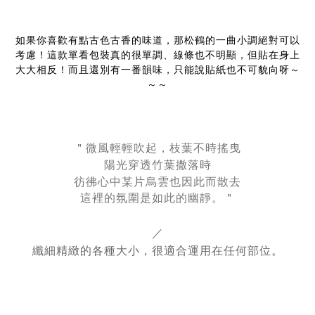
如果你喜歡有點古色古香的味道，那松鶴的一曲小調絕對可以
考慮！這款單看包裝真的很單調、線條也不明顯，但貼在身上
大大相反！而且還別有一番韻味，只能說貼紙也不可貌向呀～
～～
＂微風輕輕吹起，枝葉不時搖曳
陽光穿透竹葉撒落時
彷彿心中某片烏雲也因此而散去
這裡的氛圍是如此的幽靜。＂
／
纖細精緻的各種大小，很適合運用在任何部位。