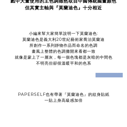
戲中大量使用的主色調雖然取自中國傳統國畫顏色
但其實主軸與『莫蘭迪色』十分相近
小編來幫大家簡單說明一下莫蘭迪色:
莫蘭迪色是義大利20世紀藝術家喬治莫蘭迪
所創作一系列靜物作品而命名的色調
畫風上整體的色調攤開來看都一致
就像是蒙上了一層灰，每一個色塊都是灰暗的中間色
不明亮但卻很溫暖平和的色系
prev
next
PAPERSELF也有帶著『莫蘭迪色』的紋身貼紙
一貼上身高級感加倍