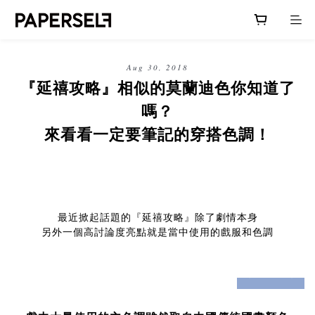
Aug 30, 2018
『延禧攻略』相似的莫蘭迪色你知道了
嗎？
來看看一定要筆記
的
穿搭色調！
最近掀起話題的『延禧攻略』除了劇情本身
另外一個高討論度亮點就是當中使用的戲服和色調
prev
next