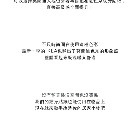
可以選擇莫蘭迪大地色穿著再搭配相近色系紋身貼紙，
直接高級感全面提升！
不只時尚圈在使用這種色彩
最新一季的IKEA也釋出了莫蘭迪色系的形象照
整體看起來既溫暖又舒適
沒有預算裝潢空間也沒關係
我們的紋身貼紙也能使用在物品上
現在就來動手改造你的居家小物吧