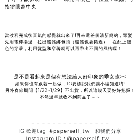
指塗眼窩中央
當妝容完成後喜氣的感覺就出來了!再來還差個清新簡約，頭髮
先用電棒捲過，拉出鬚鬚綁包頭（鬚鬚也要捲過），在配上淺
色的穿著，利用髮型和穿著就可以再帶出不同的風格喔！
是不是看起來是個有想法給人好印象的乖女孩><
如果你也有跟著一起做，IG要標記我們讓小編知道唷!
另外春節期間【1/22~1/29】不出貨，所以這幾天要好好把握！
不然過年就收不到商品了～～
－－－－－－－－－－－－－－－
IG 歡迎tag
#paperself_tw
和我們分享
Instagram ID / @paperself_tw