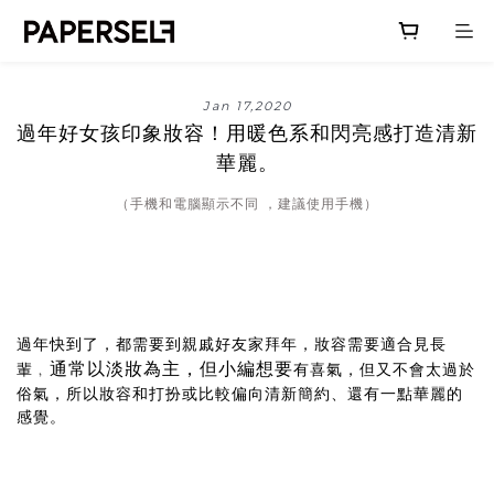
Jan 17,2020
過年好女孩印象妝容！用暖色系和閃亮感打造清新
華麗。
（手機和電腦顯示不同 ，建議使用手機）
過年快到了，都需要到親戚好友家拜年，妝容需要適合見長
通常以淡妝為主，但小編想要
輩﹐
有喜氣，但又不會太過於
俗氣，所以妝容和打扮或比較偏向清新簡約、還有一點華麗的
感覺。