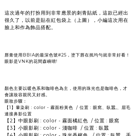
這次過年的打扮用到非常應景的刺青貼紙，這款已經出
很久了，以前是貼在紅包袋上（上圖），小編這次用在
臉上和作為飾品搭配。
唇膏使用BBIA的最深色號#25，塗下唇在抿均勻就非常好看！
眼影是VNK的花間森嶼唷!
顏色主要以暖色系和咖啡色為主，使用的珠光也是咖啡色，才
會讓妝容親民又好感。
眼妝步驟：
【1】暈染刷 : color - 霧面粉黃色 / 位置 : 眼窩、臥蠶,、眉毛
連接鼻影位置
【2】中眼影刷 : color - 霧面橘紅色 / 位置 : 眼窩
【3】小眼影刷 : color - 淺咖啡 / 位置 : 臥蠶
【4】小眼影刷 : color - 珠光香檳色 / 位置 : 臥蠶、手