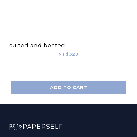
suited and booted
NT$320
ADD TO CART
關於PAPERSELF