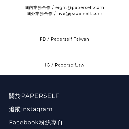
國內業務合作 / eight@paperself.com
國外業務合作 / five@paperself.com
FB / Paperself Taiwan
IG / Paperself_tw
關於PAPERSELF
追蹤Instagram
Facebook粉絲專頁