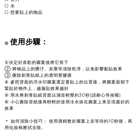
☐ 水
☐ 想要貼上的物品
使用步驟：
◍
①
決定好喜歡的圖案後將它剪下
② 將物品上的髒汙、灰塵等清除乾淨，以免影響黏貼效果
③ 撕除刺青貼紙上的透明塑膠膜
④
參照背面的浮水印圖案選定要貼上的位置後，將圖案面朝下
緊貼於物件上，越服貼效果越好
⑤
用水將刺青貼紙背面沾濕並輕壓約30秒(請耐心等候喔)
⑥
小心撕除背紙後再輕輕的使用冷水抹在圖案上來呈現最好的
效果
＊ 如何清除小技巧： 使用酒精敷於圖案上並等待約10秒後，再
用化妝棉擦拭去除。