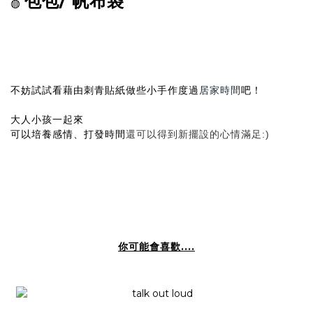
包包/ 帆布袋
◍
不妨試試看藉由刺青貼紙做些小手作度過
居家時間
吧！
大人小孩一起來
可以培養感情、打發時間
還可以得到新擺設的心情滿足
:)
你可能會喜歡....