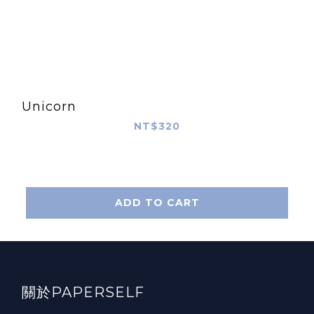
Unicorn
NT$320
ADD TO CART
關於PAPERSELF