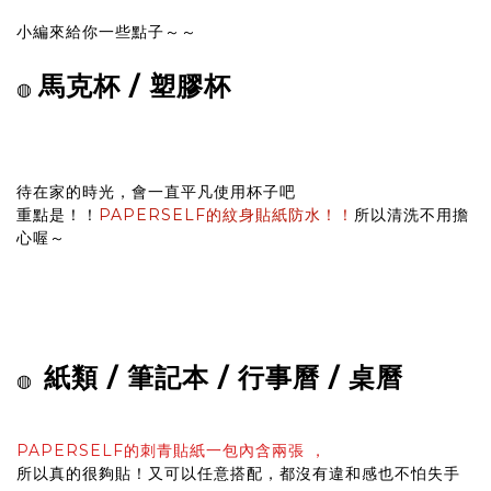
小編來給你一些點子～～
馬克杯 / 塑膠杯
◍
待在家的時光，會一直平凡使用杯子吧
重點是！！
PAPERSELF的紋身貼紙防水！！
所以清洗不用擔
心喔～
紙類 / 筆記本 / 行事曆 / 桌曆
◍
PAPERSELF的刺青貼紙一包內含兩張 ，
所以真的很夠貼！又可以任意搭配，都沒有違和感也不怕失手