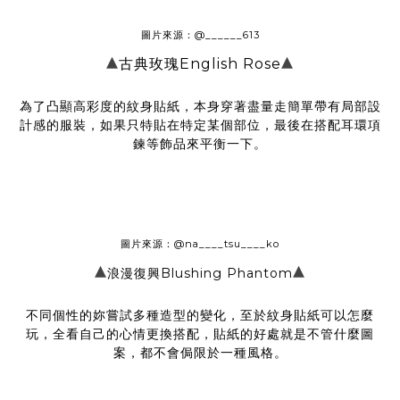
圖片來源：
@______613
▴
▴
古典玫瑰English Rose
為了凸顯高彩度的紋身貼紙，本身穿著盡量走簡單帶有局部設
計感的服裝，如果只特貼在特定某個部位，最後在搭配耳環項
鍊等飾品來平衡一下。
圖片來源：@na____tsu____ko
▴
▴
浪漫復興Blushing Phantom
不同個性的妳嘗試多種造型的變化，至於紋身貼紙可以怎麼
玩，全看自己的心情更換搭配，貼紙的好處就是不管什麼圖
案，都不會侷限於一種風格。