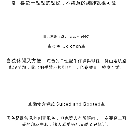
喜歡一點點的點綴，不經意的裝飾就很可愛。
部，
圖片來源：
@thisisann6601
▴
▴
金魚 Goldfish
喜歡休閒又方便，
駝色的Ｔ恤配牛仔褲與球鞋，爬山走坑路
也沒問題，露出的手臂不規則貼上，色彩豐富、療癒可愛。
▴
▴
動物方程式 Suited and Booted
黑色是最常見的刺青配色，但也讓人有所距離，一定要穿上可
愛的印花中和，讓人感受搭配又酷又好親近。