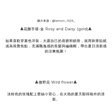
圖片來源：
@lemon_1029_
▴
▴
花圈手環-金 Rosy and Daisy (gold)
如果喜歡穿素色洋裝，大露自己的肩膀和鎖骨，就用刺青貼紙
成為視覺焦點，充滿飄逸感的長髮與編織帽，帶出夏日清新感
的涼爽氛圍！
▴
▴
微野花 Wild flower
淡粉色的玫瑰配上蕾絲小背心，在火熱的夏天顯得格外的清
新。