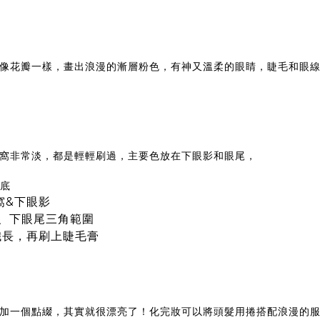
像花瓣一樣，畫出浪漫的漸層粉色，有神又溫柔的眼睛，睫毛和眼
窩非常淡，都是輕輕刷過，主要色放在下眼影和眼尾，
打底
:眼窩&下眼影
下眼影、下眼尾三角範圍
纖長，再刷上睫毛膏
加一個點綴，其實就很漂亮了！化完妝可以將頭髮用捲搭配浪漫的