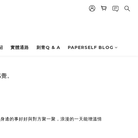
紹
實體通路
刺青Q & A
PAPERSELF BLOG
感覺。
下身邊的事好好與對方聚一聚，浪漫的一天能增溫情
！