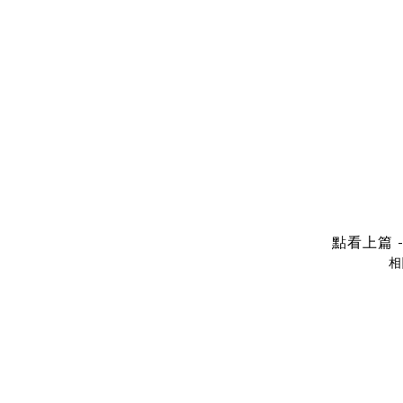
點看上篇 
相