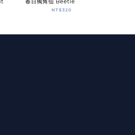
it
春日獨角仙 Beetle
NT$320