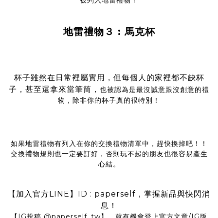
被列入地雷禮物！
地雷禮物３ : 馬克杯
杯子雖然在日常裡屬實用，但每個人的家裡都不缺杯
子，甚至還拿來當筆筒，
也被認為是最沒誠意跟沒創意的禮
物，除非你的杯子真的很特別！
如果地雷禮物有列入在你的交換禮物清單中，趕快換掉吧！！
交換禮物規則也一定要訂好，否則玩不起的朋友也很容易產生
心結。
【加入官方LINE】ID : paperself，掌握新品與快閃消
息！
【IG投稿
@
paperself_tw
】，就有機會登上官方文章/IG版