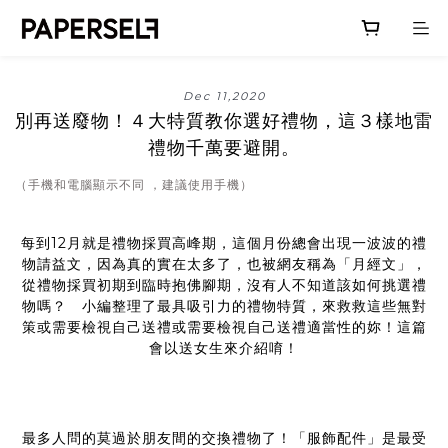
Dec 11,2020
別再送廢物！４大特質教你選好禮物，這３樣地雷
禮物千萬要避開。
（手機和電腦顯示不同 ，建議使用手機）
每到12月就是禮物採買高峰期，這個月份總會出現一波波的禮
物請益文，因為真的實在太多了，也被網友稱為「月經文」，
從禮物採買初期到臨時抱佛腳期，沒有人不知道該如何挑選禮
物嗎？ 小編整理了最具吸引力的禮物特質，來救救這些無對
策或需要檢視自己送禮或需要檢視自己送禮適當性的妳！這篇
會以送女生來介紹唷！
最多人問的莫過於朋友間的交換禮物了！「服飾配件」是最受