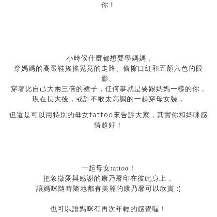
你！
小時候什麼都想要學媽媽，
穿媽媽的高跟鞋搖搖晃晃的走路、偷擦口紅和五顏六色的眼
影、
穿著比自己大兩三倍的裙子，任何事就是要跟媽媽一樣的你，
現在長大後，或許不敢太高調的一起穿母女裝，
tattoo
但還是可以用特別的母女
來告訴大家，其實你和媽咪感
情超好！
一起母女
tattoo
！
把象徵愛與感謝的康乃馨印在彼此身上，
:)
讓媽咪隨時隨地都有美麗的康乃馨可以欣賞
也可以讓媽咪有再次年輕的感覺喔！