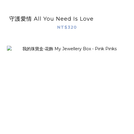
守護愛情 All You Need Is Love
NT$320