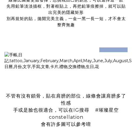
線條比圖案更難發揮，想挑戰自己的創意，可以選擇這一款
先用鉛筆淡淡描框，對著框貼上，再把鉛筆痕擦掉，就可以貼
出完美的隱藏矩形
別再規矩的貼，拋開完美主義，一金一黑一長一短，才不會太
整齊無趣
prev
next
不管有沒有鎖骨，貼在肩膀的部位，線條會讓肩膀多了
性感
手或是臉也很適合，可以在IG搜尋
#璀璨星空
constellation
會有許多圖可以參考唷