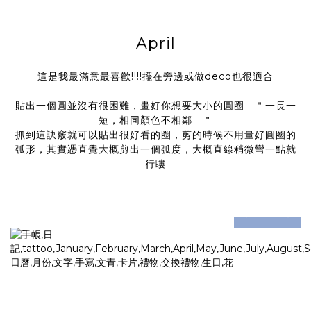
April
這是我最滿意最喜歡!!!!擺在旁邊或做deco也很適合
貼出一個圓並沒有很困難，畫好你想要大小的圓圈 ＂一長一
短，相同顏色不相鄰 ＂
抓到這訣竅就可以貼出很好看的圈，剪的時候不用量好圓圈的
弧形，其實憑直覺大概剪出一個弧度，大概直線稍微彎一點就
行瞜
prev
next