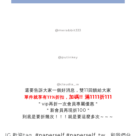
@merabbit333
@putinkey
@claudia_.w
還要告訴大家一個好消息，雙11回饋給大家
加碼!! 滿1111折111
單件就享有11%折扣，
＂vip再折一次會員專屬優惠＂
＂新會員再現折100＂
到底是要折幾次！！！就是要這麼多次～～～
IG 歡迎tag
#paperself
#paperself_tw
和我們分