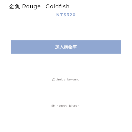
金魚 Rouge : Goldfish
NT$320
加入購物車
@thebellawang
@_honey_bitter_