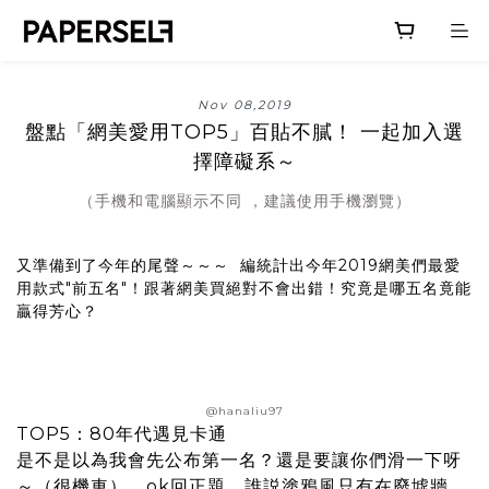
Nov 08,2019
盤點「網美愛用TOP5」百貼不膩！ 一起加入選
擇障礙系～
（手機和電腦顯示不同 ，建議使用手機瀏覽）
又準備到了今年的尾聲～～～ 編統計出今年2019網美們最愛
用款式"前五名"！跟著網美買絕對不會出錯！究竟是哪五名竟能
贏得芳心？
@hanaliu97
TOP5：80年代遇見卡通
是不是以為我會先公布第一名？還是要讓你們滑一下呀
～（很機車），ok回正題，誰説塗鴉風只有在廢墟牆