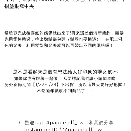
指塗眼窩中央
當妝容完成後喜氣的感覺就出來了!再來還差個清新簡約，頭髮
先用電棒捲過，拉出鬚鬚綁包頭（鬚鬚也要捲過），在配上淺
色的穿著，利用髮型和穿著就可以再帶出不同的風格喔！
是不是看起來是個有想法給人好印象的乖女孩><
如果你也有跟著一起做，IG要標記我們讓小編知道唷!
另外春節期間【1/22~1/29】不出貨，所以這幾天要好好把握！
不然過年就收不到商品了～～
－－－－－－－－－－－－－－－
IG 歡迎tag
#paperself_tw
和我們分享
Instagram ID / @paperself_tw