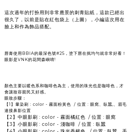
這次過年的打扮用到非常應景的刺青貼紙，這款已經出
很久了，以前是貼在紅包袋上（上圖），小編這次用在
臉上和作為飾品搭配。
唇膏使用BBIA的最深色號#25，塗下唇在抿均勻就非常好看！
眼影是VNK的花間森嶼唷!
顏色主要以暖色系和咖啡色為主，使用的珠光也是咖啡色，才
會讓妝容親民又好感。
眼妝步驟：
【1】暈染刷 : color - 霧面粉黃色 / 位置 : 眼窩、臥蠶,、眉毛
連接鼻影位置
【2】中眼影刷 : color - 霧面橘紅色 / 位置 : 眼窩
【3】小眼影刷 : color - 淺咖啡 / 位置 : 臥蠶
【4】小眼影刷 : color - 珠光香檳色 / 位置 : 臥蠶、手