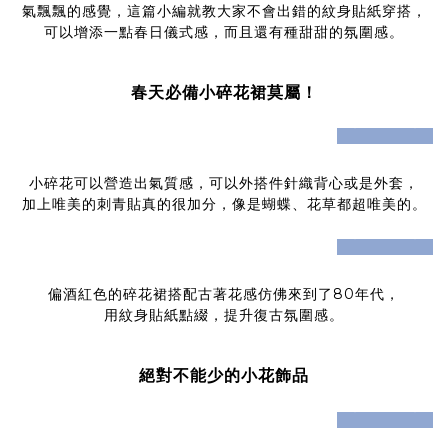
氣飄飄的感覺，這篇小編就教大家不會出錯的紋身貼紙穿搭，
可以增添一點春日儀式感，而且還有種甜甜的氛圍感。
春天必備小碎花裙莫屬！
prev
next
小碎花可以營造出氣質感，可以外搭件針織背心或是外套，
加上唯美的刺青貼真的很加分，像是蝴蝶、花草都超唯美的。
prev
next
偏酒紅色的碎花裙搭配古著花感仿佛來到了80年代，
用紋身貼紙點綴，提升復古氛圍感。
絕對不能少的小花
飾品
prev
next