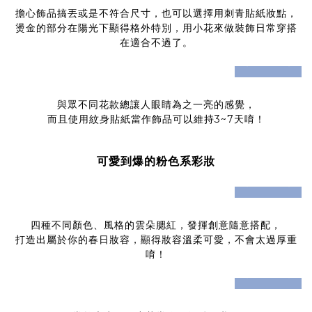
擔心飾品搞丟或是不符合尺寸，也可以選擇用刺青貼紙妝點，
燙金的部分在陽光下顯得格外特別，用小花來做裝飾日常穿搭
在適合不過了。
prev
next
與眾不同花款總讓人眼睛為之一亮的感覺，
而且使用紋身貼紙當作飾品可以維持3~7天唷！
可愛到爆的粉色系彩妝
prev
next
四種不同顏色、風格的雲朵腮紅，發揮創意隨意搭配，
打造出屬於你的春日妝容，顯得妝容溫柔可愛，不會太過厚重
唷！
prev
next