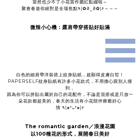
當然也少不了小花當作腮紅點綴啦～
聚會春遊你絕對是全場焦點٩(✿∂‿∂✿)۶～～～
微辣小心機：露肩帶穿搭貼好貼滿
prev
next
prev
next
prev
next
白色的細肩帶洋裝搭上紋身貼紙，超顯得皮膚白皙！
PAPERSELF紋身貼紙有許多小花款式，不用擔心跟別人撞
到，
因為你可以拼貼出屬於自己的花配件，不論是混搭或是只放一
朵花款都超美的，春天的生活有小花陪伴療癒好心
情 ٩(๑❛ᴗ❛๑)۶
The romantic garden／浪漫花園
以100種花的形式，展開春日美好