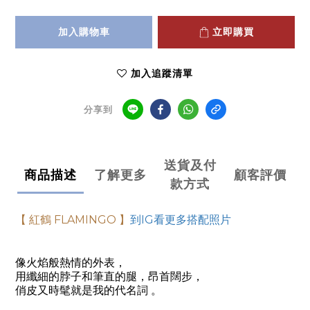
加入購物車
立即購買
加入追蹤清單
分享到
送貨及付
商品描述
了解更多
顧客評價
款方式
【 紅鶴
FLAMINGO
】
到IG看更多搭配照片
像火焰般熱情的外表，
用纖細的脖子和筆直的腿，昂首闊步，
俏皮又時髦就是我的代名詞
。