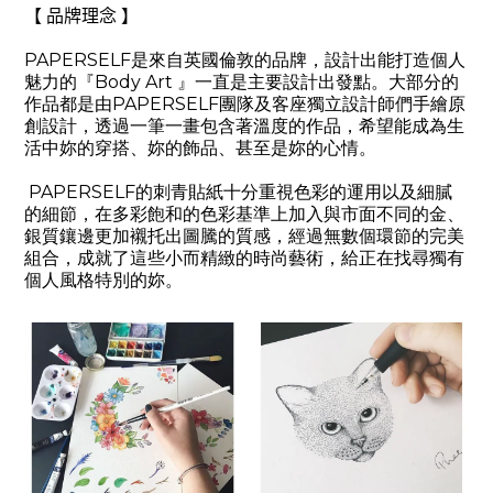
【 品牌理念 】
PAPERSELF
是來自英國倫敦的品牌，設計出能打造個人
魅力的『
Body Art
』一直是主要設計出發點。大部分的
作品都是由
PAPERSELF
團隊及客座獨立設計師們手繪原
創設計，透過一筆一畫包含著溫度的作品，希望能成為生
活中妳的穿搭、妳的飾品、甚至是妳的心情。
PAPERSELF
的刺青貼紙十分重視色彩的運用以及細膩
的細節，在多彩飽和的色彩基準上加入與市面不同的金、
銀質鑲邊更加襯托出圖騰的質感，經過無數個環節的完美
組合，成就了這些小而精緻的時尚藝術，給正在找尋獨有
個人風格特別的妳。