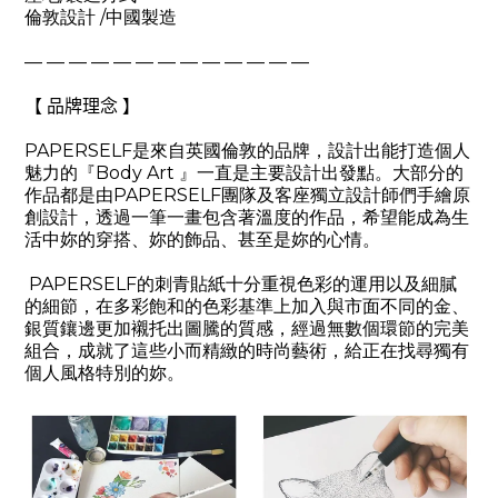
倫敦設計
/
中國製造
— — — — — — — — — — — — —
【 品牌理念 】
PAPERSELF
是來自英國倫敦的品牌，設計出能打造個人
魅力的『
Body Art
』一直是主要設計出發點。大部分的
作品都是由
PAPERSELF
團隊及客座獨立設計師們手繪原
創設計，透過一筆一畫包含著溫度的作品，希望能成為生
活中妳的穿搭、妳的飾品、甚至是妳的心情。
PAPERSELF
的刺青貼紙十分重視色彩的運用以及細膩
的細節，在多彩飽和的色彩基準上加入與市面不同的金、
銀質鑲邊更加襯托出圖騰的質感，經過無數個環節的完美
組合，成就了這些小而精緻的時尚藝術，給正在找尋獨有
個人風格特別的妳。