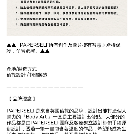
▲▲
PAPERSELF
所有創作及圖片擁有智慧財產權保
護，仿冒必就。
▲▲
產地
/
製造方式
倫敦設計
/
中國製造
— — — — — — — — — — — — —
【 品牌理念 】
PAPERSELF
是來自英國倫敦的品牌，設計出能打造個人
魅力的『
Body Art
』一直是主要設計出發點。大部分的
作品都是由
PAPERSELF
團隊及客座獨立設計師們手繪原
創設計，透過一筆一畫包含著溫度的作品，希望能成為生