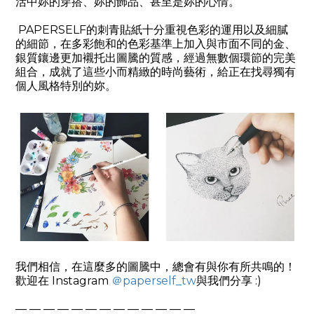
活中妳的穿搭、妳的飾品、甚至是妳的心情。
PAPERSELF
的刺青貼紙十分重視色彩的運用以及細膩
的細節，在多彩飽和的色彩基準上加入與市面不同的金、
銀質鑲邊更加襯托出圖騰的質感，經過無數個環節的完美
組合，成就了這些小而精緻的時尚藝術，給正在找尋獨有
個人風格特別的妳。
我們相信，在這麼多的圖騰中，總會有與你有所共鳴的！
歡迎在
Instagram
＠
paperself_tw
與我們分享
:)
— — — — — — — — — — — — —