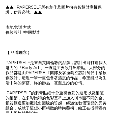
▲▲
PAPERSELF
所有創作及圖片擁有智慧財產權保
護，仿冒必就。
▲▲
產地
/
製造方式
倫敦設計
/
中國製造
— — — — — — — — — — — — —
【 品牌理念 】
PAPERSELF
是來自英國倫敦的品牌，設計出能打造個人
魅力的『
Body Art
』一直是主要設計出發點。大部分的
作品都是由
PAPERSELF
團隊及客座獨立設計師們手繪原
創設計，透過一筆一畫包含著溫度的作品，希望能成為生
活中妳的穿搭、妳的飾品、甚至是妳的心情。
PAPERSELF
的刺青貼紙十分重視色彩的運用以及細膩
的細節，在多彩飽和的色彩基準上加入與市面不同的金、
銀質鑲邊更加襯托出圖騰的質感，經過無數個環節的完美
組合，成就了這些小而精緻的時尚藝術，給正在找尋獨有