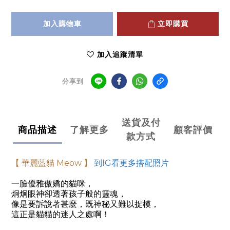
加入購物車
立即購買
加入追蹤清單
分享到
送貨及付
商品描述
了解更多
顧客評價
款方式
【 華麗藍貓 Meow 】
到
IG
看更多搭配照片
一臉優雅傲嬌的貓咪，
炯炯眼神卻透著孩子般的靈魂，
像是要訴說著甚麼，
既神秘又難以捉模，
這正是貓貓的迷人之處啊！