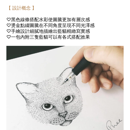
【 設計概念 】
♡
黑色線條搭配水彩使圖騰更加有層次感
♡
燙金點綴圖騰在不同角度呈現不同光澤感
♡
手繪設計細膩地描繪出藍貓精緻寫實感
♡
一包內附三隻藍貓可以有各式搭配效果