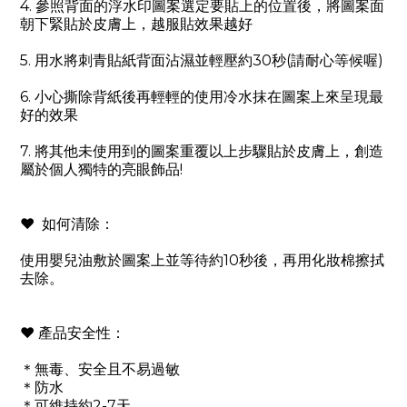
4.
參照背面的浮水印圖案選定要貼上的位置後，將圖案面
朝下緊貼於皮膚上，越服貼效果越好
5.
用水將刺青貼紙背面沾濕並輕壓約
30
秒
(
請耐心等候喔
)
6.
小心撕除背紙後再輕輕的使用冷水抹在圖案上來呈現最
好的效果
7.
將其他未使用到的圖案重覆以上步驟貼於皮膚上，創造
屬於個人獨特的亮眼飾品
!
❤
如何清除：
使用嬰兒油敷於圖案上並等待約
10
秒後，再用化妝棉擦拭
去除。
❤
產品安全性：
＊無毒、安全且不易過敏
＊防水
＊可維持約
2-7
天