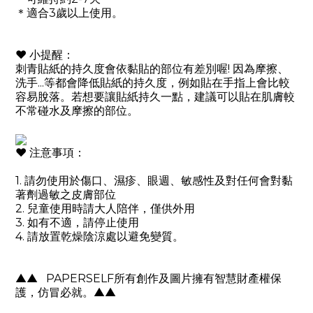
＊適合
3
歲以上使用。
❤
小提醒：
刺青貼紙的持久度會依黏貼的部位有差別喔
!
因為摩擦、
洗手
...
等都會降低貼紙的持久度，例如貼在手指上會比較
容易脫落。若想要讓貼紙持久一點，建議可以貼在肌膚較
不常碰水及摩擦的部位。
❤
注意事項：
1.
請勿使用於傷口、濕疹、眼週、敏感性及對任何會對黏
著劑過敏之皮膚部位
2.
兒童使用時請大人陪伴，僅供外用
3.
如有不適，請停止使用
4.
請放置乾燥陰涼處以避免變質。
▲▲
PAPERSELF
所有創作及圖片擁有智慧財產權保
護，仿冒必就。
▲▲