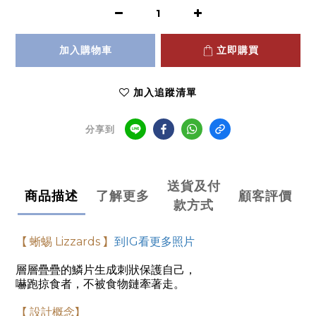
加入購物車
立即購買
加入追蹤清單
分享到
送貨及付
商品描述
了解更多
顧客評價
款方式
【
蜥蜴 Lizzards
】
到
IG
看更多照片
層層疊疊
的鱗片生成刺狀保護自己，
嚇跑掠食者，不被食物鏈牽著走。
【
設計概念
】