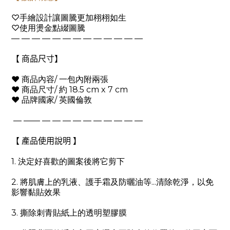
♡手繪設計讓圖騰更加栩栩如生
♡使用燙金點綴圖騰
— — — — — — — — — — — — —
【 商品尺寸】
❤
商品內容
/
一包內附兩張
❤
商品尺寸
/
約
18.5 cm x 7 cm
❤
品牌國家
/
英國倫敦
— —— — — — — — — — — — —
【 產品使用說明 】
1.
決定好喜歡的圖案後將它剪下
2.
將肌膚上的乳液、護手霜及防曬油等
...
清除乾淨，以免
影響黏貼效果
3.
撕除刺青貼紙上的透明塑膠膜