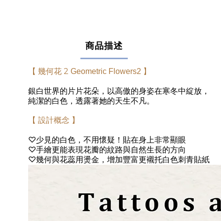
商品描述
【 幾何花 2
Geometric Flowers2 】
銀白世界的片片花朵，以高傲的身姿在寒冬中綻放，
純潔的白色，透露著她的天生不凡。
【 設計概念 】
♡
少見的白色，不用懷疑！貼在身上非常顯眼
♡
手繪更能表現花瓣的紋路與自然生長的方向
♡
幾何與花蕊用燙金，增加豐富更襯托白色刺青貼紙