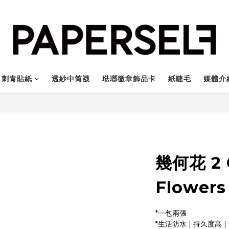
刺青貼紙
透紗中筒襪
琺瑯徽章飾品卡
紙睫毛
媒體介
幾何花 2 
Flowers
*一包兩張
*生活防水 | 持久度高 