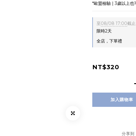
*歐盟檢驗 | 3歲以上
至
08/08 17:00
截止
限時2天
全店，下單禮
NT$320
加入購物車
分享到