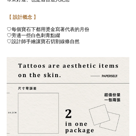
【 設計概念 】
♡
每個寶石下都用燙金寫著代表的月份
♡
旁邊一些白色刺青點綴
♡
設計師手繪讓寶石切割線條自然