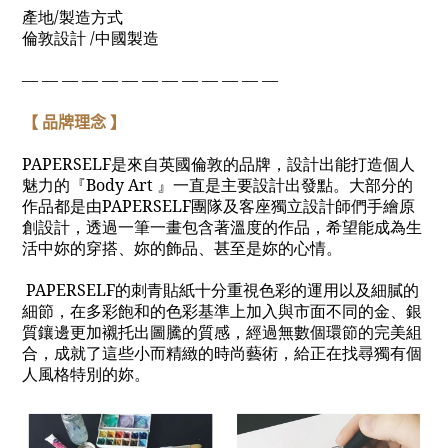
產地
/
製造方式
倫敦設計
/
中國製造
— — — — — — — — — — — — —
【 品牌理念 】
PAPERSELF
是來自英國倫敦的品牌
，
設計出能打造個人
魅力的『
Body Art
』一直是主要設計出發點。大部分的
作品都是由
PAPERSELF
團隊及客座獨立設計師們手繪原
創設計，透過一筆一畫包含著溫度的作品，希望能成為生
活中妳的穿搭、妳的飾品、甚至是妳的心情。
PAPERSELF
的刺青貼紙十分重視色彩的運用以及細膩的
細節，在多彩飽和的色彩基準上加入與市面不同的金、銀
質鑲邊更加襯托出圖騰的質感，經過無數個環節的完美組
合，成就了這些小而精緻的時尚藝術，給正在找尋獨有個
人風格特別的妳。