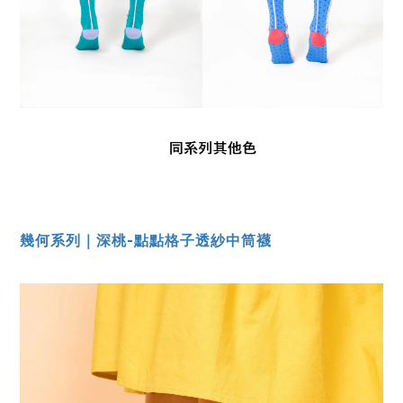
幾何系列｜深桃-點點格子透紗中筒襪