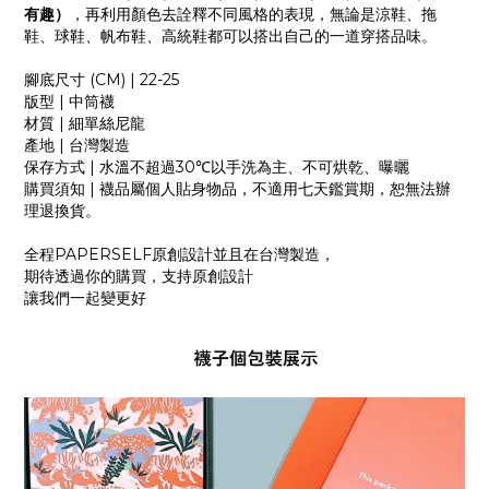
有趣）
，再利用顏色去詮釋不同風格的表現，無論是涼鞋、拖
鞋、球鞋、帆布鞋、高統鞋都可以搭出自己的一道穿搭品味。
腳底尺寸
(CM) | 22-25
版型
|
中筒襪
材質
|
細單絲尼龍
產地
|
台灣製造
保存方式
|
水溫不超過
30
℃以手洗為主、不可烘乾、曝曬
購買須知
|
襪品屬個人貼身物品，不適用七天鑑賞期，恕無法辦
理退換貨。
全程
PAPERSELF
原創設計並且在台灣製造，
期待透過你的購買，支持原創設計
讓我們一起變更好