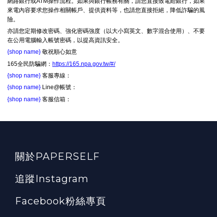
網路銀行或ATM操作流程。如果與銀行帳務有關，請您直接致電給銀行，如果
來電內容要求您操作相關帳戶、提供資料等，也請您直接拒絕，降低詐騙的風
險。
亦請您定期修改密碼、強化密碼強度（以大小寫英文、數字混合使用）、不要
在公用電腦輸入帳號密碼，以提高資訊安全。
{shop name}
敬祝順心如意
165全民防騙網：
https://165.npa.gov.tw/#/
{shop name}
客服專線：
{shop name}
Line@帳號：
{shop name}
客服信箱：
關於PAPERSELF
追蹤Instagram
Facebook粉絲專頁