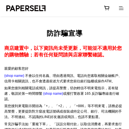
防詐騙宣導
商店建置中，以下資訊尚未受更新，可能並不適用於您
的購物體驗；若有任何疑問請與店家聯繫確認。
親愛的顧客您好
{shop name}
不會以任何名義、理由透過簡訊、電話向您索取相關金融帳戶、
信用卡相關資訊，也不會透過前述方式要求您前往銀行臨櫃或操作ATM。
如果您接到相關電話或簡訊，請提高警覺，切勿輕信不明來電指示，若有疑
慮，敬請於第一時間聯繫
{shop name}
或撥打警政署 165 反詐騙專線進行確
認。
當您接到來電顯示開頭為「+」、「+2」、」「+886」等不明來電，請務必提
高警覺，更要提防對方竄改電話號碼或假裝成特定公司、銀行、司法機關的手
法。不明連結、不認識的LINE好友邀請或簡訊，也請不要點選。
常見詐騙手法如「重複下單」、「誤設分期付款」以取信消費者，再要求進行