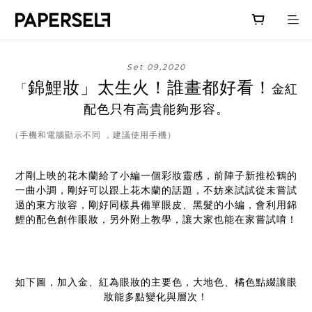
Set 09,2020
錦鯉妝」太生火！誰畫都好看！
「
金紅
配色只有高貴能夠形容。
（手機和電腦顯示不同 ，建議使用手機）
才剛上映的花木蘭給了小編一個彩妝靈感，前陣子新推松鶴的
一曲小調，剛好可以跟上花木蘭的話題，不妨來試試從未嘗試
過的東方妝容，剛好同樣具備單眼皮、黑髮的小編，會利用錦
鯉的配色創作眼妝，另外附上教學，讓大家也能在家嘗試唷！
如下圖，加入金、紅為眼妝的主要色，大地色、橘色點綴讓眼
妝能多點變化與層次！