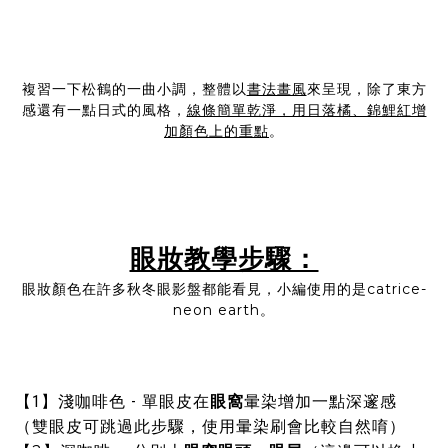
複習一下松鶴的一曲小調，整體以
書法畫風
來呈現，除了東方
感還有一點日式的風格，
線條簡單乾淨，用日落橘、錦鯉紅增
加顏色上的重點
。
眼妝教學步驟：
眼妝顏色在許多秋冬眼影盤都能看見，小編使用的是catrice-
neon earth。
【1】淺咖啡色 - 單眼皮在
眼窩
暈染增加一點深邃感
（雙眼皮可跳過此步驟，使用暈染刷會比較自然唷）