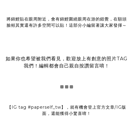
將錦鯉貼在眼周附近，會有錦鯉圍繞眼周在游的錯覺，在額頭
臉頰其實還有許多空間可以貼！這部分小編留著讓大家發揮～
如果你也希望被我們看見，歡迎放上有創意的照片TAG
我們！編輯都會自己親自按讚留言唷！
【IG tag
#paperself_tw
】，就有機會登上官方文章/IG版
面，還能獲得小驚喜唷！