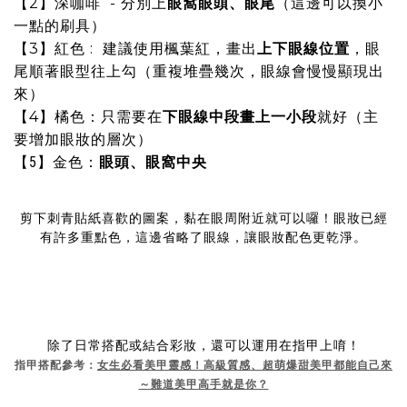
【2】深咖啡 - 分別上
眼窩眼頭、眼尾
（這邊可以換小
一點的刷具）
【3】紅色 : 建議使用楓葉紅，畫出
上下眼線位置
，眼
尾順著眼型往上勾（重複堆疊幾次，眼線會慢慢顯現出
來）
【4】橘色：只需要在
下眼線中段畫上一小段
就好（主
要增加眼妝的層次）
【5】金色：
眼頭、眼窩中央
剪下刺青貼紙喜歡的圖案，黏在眼周附近就可以囉！眼妝已經
有許多重點色，這邊省略了眼線，讓眼妝配色更乾淨。
除了日常搭配或結合彩妝，還可以運用在指甲上唷！
指甲搭配參考：
女生必看美甲靈感！高級質感、超萌爆甜美甲都能自己來
～難道美甲高手就是你？