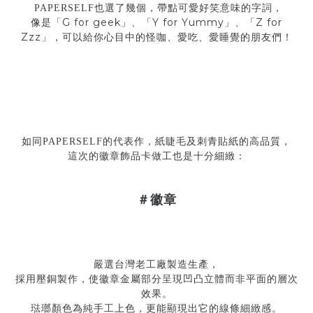
PAPERSELF
也選了幾個，帶點可愛好笑意味的字詞，
G
for
geek
Y
for
Yummy
Z
for
像是「
」、「
」、「
Zzz
」，可以給你心目中的怪咖、愛吃、愛睡覺的朋友們！
如同
PAPERSELF
的代表作，紙睫毛及刺青貼紙的高品質，
這次的徽章飾品卡做工也是十分細緻：
＃徽章
嚴選台灣老工廠製造生產，
採用壓銅製作，使徽章金屬部分呈現凹凸立體而非平面的層次
效果。
琺瑯顏色為純手工上色，更能顯現出它的線條細緻感。