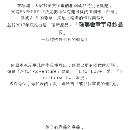
在歐洲，大家對英文字母的相關產品特別感興趣，
於是
PAPERSELF
決定把這個有趣可愛的風潮帶回台灣，
做成Ａ
-Z
的徽章，搭配上精緻的卡片與信封，
「琺瑯徽章字母飾品
並於
2017
年底推出這一項新產品
-
卡」
，
一個禮物兼卡片的概念！
使原本冰冷平凡的字母挑脫出，傳遞出
更
有溫度的話語，
A for Adventure
L
for
Love
R
像是「
」冒險、「
」愛、「
for
Romantic
」浪漫，
透過每個字母代表的字義，
送給自己或那個重要的他
/
她。
除了有意義的字義，