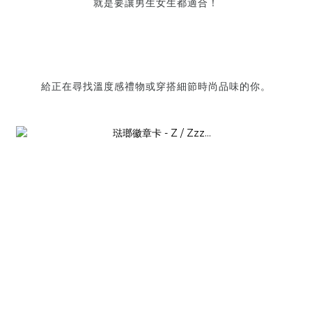
就是要讓男
生
女
生
都
適合
！
給正在尋找溫度感禮物或穿搭細節時尚品味的你。