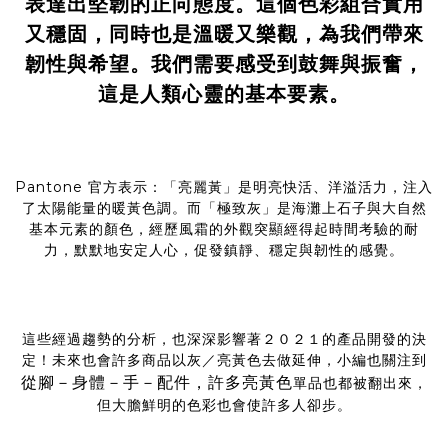
表達出堅韌的正向態度。這個色彩組合實用
又穩固，同時也是溫暖又樂觀，為我們帶來
韌性與希望。我們需要感受到鼓舞與振奮，
這是人類心靈的基本要素。
Pantone 官方表示：「亮麗黃」是明亮快活、洋溢活力，注入
了太陽能量的暖黃色調。而「極致灰」是海灘上石子與大自然
基本元素的顏色，經歷風霜的外觀突顯經得起時間考驗的耐
力，默默地安定人心，促發鎮靜、穩定與韌性的感覺。
這些經過趨勢的分析，也深深影響著２０２１的產品開發的決
定！未來也會許多商品以灰／亮黃色去做延伸，小編也關注到
從腳－身體－手－配件，許多亮黃色
單品也都被翻出來，
但大膽鮮明的色彩也會使許多人卻步。