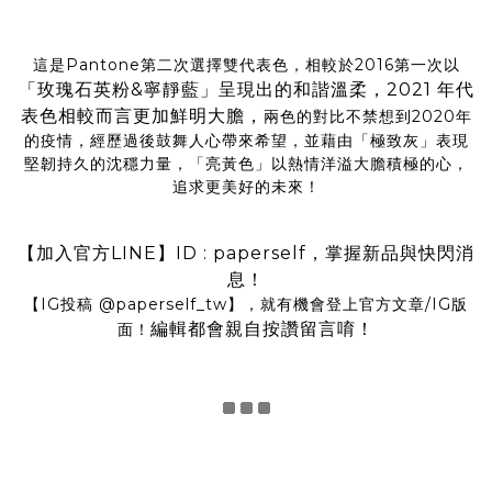
這是Pantone第二次選擇雙代表色，相較於2016第一次以
「玫瑰石英粉&寧靜藍」呈現出的和諧溫柔，2021 年代
表色相較而言更加鮮明大膽，
兩色的對比不禁想到2020年
的疫情，經歷過後鼓舞人心帶來希望，並藉由「極致灰」表現
堅韌持久的沈穩力量，「亮黃色」以熱情洋溢大膽積極的心，
追求更美好的未來！
【加入官方LINE】ID : paperself，掌握新品與快閃消
息！
【IG投稿
@
paperself_tw
】，就有機會登上官方文章/IG版
編輯都會親自按讚留言唷！
面！