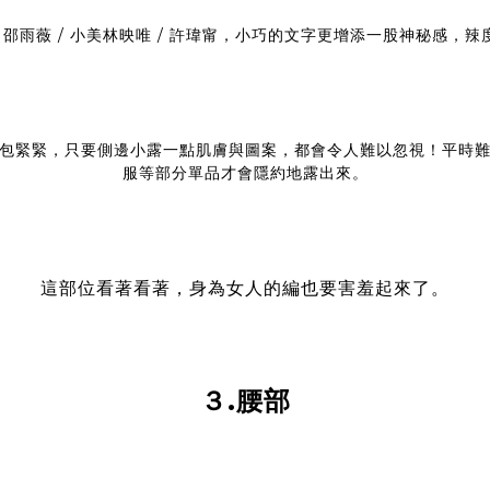
：
邵雨薇 / 小美林映唯 / 許瑋甯，小巧的文字更增添一股神秘感，
包緊緊，只要側邊小露一點肌膚與圖案，都會令人難以忽視！平時
服等部分單品才會隱約地露出來。
這部位看著看著，身為女人的編也要害羞起來了。
３.腰部