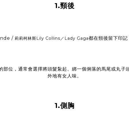
1.頸後
nde /
都在頸後留下印記
莉莉柯林斯Lily Collins／
Lady Gaga
的部位，通常會選擇將頭髮紮起、綁一個俐落的馬尾或丸子
外地有女人味。
1.側胸