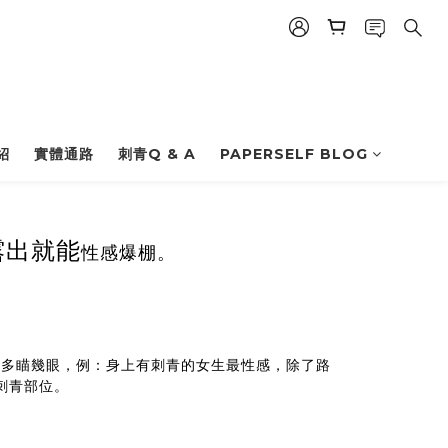
紹
實體通路
刺青Q & A
PAPERSELF BLOG
露出就能
性感爆棚。
的多瞄幾眼，例：身上有刺青的女生最性感，除了路
刺青部位。