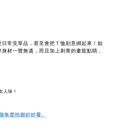
夏日常見單品，甚至會把Ｔ恤刻意綁起來！如
好身材一覽無遺，而且加上刺青的畫龍點睛，
女人味！
個角度拍都好好看。