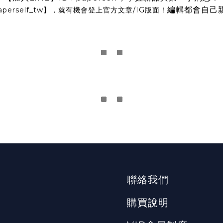
編輯都會自己
aperself_tw
】，就有機會登上官方文章/IG版面！
聯絡我們
購買說明