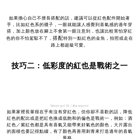
如果擔心自己不擅長搭配的話，建議可以從紅色配件開始著
手，比如紅色系的襪子，一眼就能讓人感覺到喜氣感的過年穿
搭，加上顏色放在腳上不會第一眼注意到，也讓比較害怕穿紅
搭配
色的你不怕駕馭不了，
特別一點紅色的金魚，拍照或走在
路上都超級可愛。
技巧二：低彩度的紅也是戰術之一
Tattoo girl IG / @w.wquinn
如果家裡長輩很在乎有沒有穿紅色，但你卻不喜歡的話，降低
紅色的配比或是把紅色換成低飽和的偏色是戰術一，例如：酒
紅色／紫紅色都是具有喜氣又能帶來好氣色的顏色，大片露出
的面積也要記得點綴，有了顏色再善用刺青來打造過年的喜氣
風格。