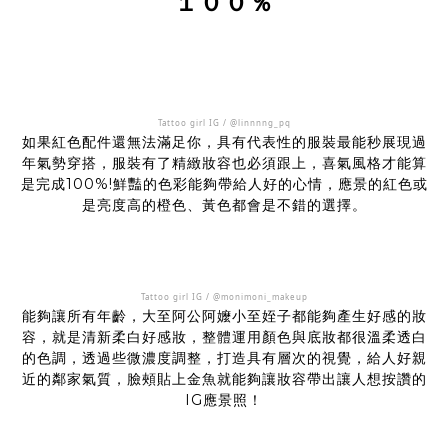
１００％
Tattoo girl IG / @linnnng_pq
如果紅色配件還無法滿足你，具有代表性的服裝最能秒展現過
年氣勢穿搭，服裝有了精緻妝容也必須跟上，喜氣風格才能算
是完成100%!鮮豔的色彩能夠帶給人好的心情，應景的紅色或
是亮度高的橙色、黃色都會是不錯的選擇。
Tattoo girl IG / @monimoni_makeup
能夠讓所有年齡，大至阿公阿嬤小至姪子都能夠產生好感的妝
容，就是清新柔白好感妝，整體運用顏色與底妝都很溫柔透白
的色調，透過些微濃度調整，打造具有層次的視覺，給人好親
近的鄰家氣質，臉頰貼上金魚就能夠讓妝容帶出讓人想按讚的
IG應景照！