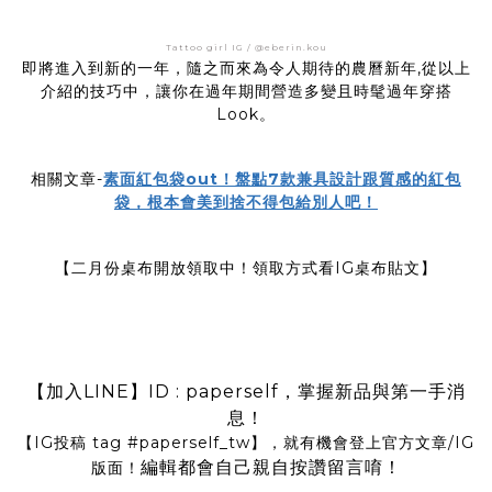
Tattoo girl IG / @eberin.kou
即將進入到新的一年，隨之而來為令人期待的農曆新年,
從以上
介紹的技巧中
，讓你在過年期間營造多變且時髦過年穿搭
Look。
相關文章-
素面紅包袋out！盤點7款兼具設計跟質感的紅包
袋，根本會美到捨不得包給別人吧！
【二月份桌布開放領取中！領取方式看IG桌布貼文】
【加入LINE】ID : paperself，掌握新品與第一手消
息！
【IG投稿 tag
#paperself_tw
】，就有機會登上官方文章/IG
編輯都會自己親自按讚留言唷！
版面！