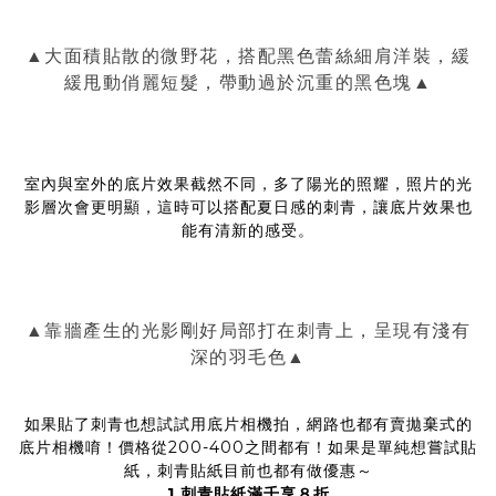
▲大面積貼散的微野花，搭配黑色蕾絲細肩洋裝，緩
緩甩動俏麗短髮，帶動過於沉重的黑色塊▲
室內與室外的底片效果截然不同，多了陽光的照耀，照片的光
影層次會更明顯，這時可以搭配夏日感的刺青，讓底片效果也
能有清新的感受。
▲靠牆產生的光影剛好局部打在刺青上，呈現有淺有
深的羽毛色▲
如果貼了刺青也想試試用底片相機拍，網路也都有賣拋棄式的
底片相機唷！價格從200-400之間都有！如果是單純想嘗試貼
紙，刺青貼紙目前也都有做優惠～
1.刺青貼紙滿千享８折