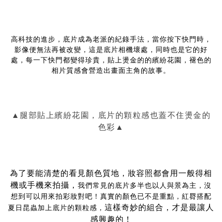
高科技的進步，底片成為老派的紀錄手法，當你按下快門時，
影像便無法再被改變，這是底片相機壞處，同時也是它的好
處，每一下快門都變得珍貴，貼上燙金的的繽紛花園，褪色的
相片質感會營造出畫面主角的故事。
▲腿部貼上繽紛花園，底片的顆粒感也蓋不住燙金的
色彩▲
為了要能清楚的看見顏色質地，妝容照都會用一般得相
機或手機來拍攝，
我們常見的底片多半也以人與景為主，沒
想到可以用來拍彩妝對吧！真實的顏色已不是重點，紅脣搭配
這樣奇妙的組合，才是最讓人
夏日昆蟲加上底片的顆粒感，
感興趣的！