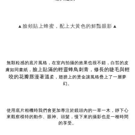
▲臉頰貼上蜂蜜，配上大黃色的鮮豔眼影▲
無顆粒感的底片風格，在室內拍攝的效果也很不錯，白皙的皮
臉上貼滿的輕靈蜂鳥刺青，修長的睫毛與輕
膚如同畫紙，
咬的花瓣唇漫著溫
柔，翅膀上的燙金讓風格疊上了一層夢
幻。
使用底片相機時我們會更加專注於鏡頭內的一草一木，靜下心
來觀察模特的動作、眼神、頭髮，慢下來的攝影也是一種時間
的享受。