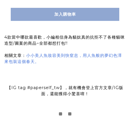
加入購物車
4款當中哪款最喜歡，小編相信身為貓奴真的抗拒不了各種貓咪
造型/圖案的商品~全部都想打包!!
相關文章：
小小美人魚妝容美到快窒息，用人魚般的夢幻色澤
來包裝這個春天。
【IG tag
#paperself_tw
】，就有機會登上官方文章/IG版
面，還能獲得小驚喜唷！