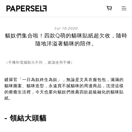
Jul 10,2020
貓奴們集合啦！四款Q萌的貓咪貼紙超欠收，隨時
隨地洋溢著貓咪的陪伴。
（手機和電腦顯示不同 ，建議使用手機）
鏟屎官「一日為奴終生為奴」，無論是文具衣服包包，滿滿的
貓咪圖案、貓咪造型，永遠買不膩貓咪的周邊商品，沈浸這樣
的療癒生活裡，今天也要向貓奴們推薦四款超級融化的貓咪貼
紙。
- 領結大頭貓