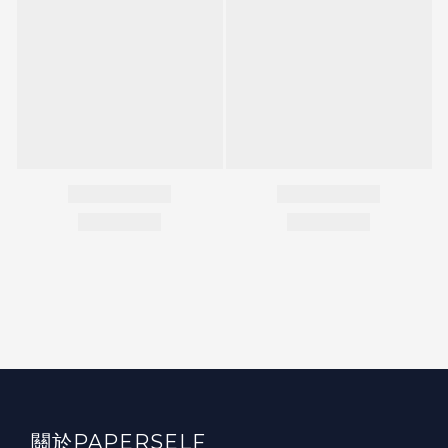
關於PAPERSELF