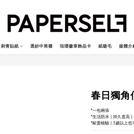
刺青貼紙
透紗中筒襪
琺瑯徽章飾品卡
紙睫毛
媒體介
春日獨角仙 
*一包兩張
*生活防水 | 持久度高 
*歐盟檢驗 | 3歲以上