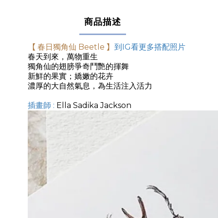
商品描述
【
春日獨角仙 Beetle
】
到IG看更多搭配照片
春天到來，萬物重生
獨角仙的翅膀爭奇鬥艷的揮舞
新鮮的果實；嬌嫩的花卉
濃厚的大自然氣息，為生活注入活力
插畫師
:
Ella Sadika Jackson