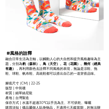
#風格的詮釋
融合日常生活為主軸，以觸動人心的大自然和提升風格趣味為主
題，分別為
豹（森林）、鳥（天空）、花（花園）、幾何（經典
有趣）
，再利用顏色去詮釋不同風格的表現，無論是涼鞋、拖
鞋、球鞋、帆布鞋、高統鞋都可以搭出自己的一道穿搭品味。
腳底尺寸
(CM) | 22-25
版型
|
中筒襪
材質
|
細單絲尼龍
產地
|
台灣製造
保存方式
|
水溫不超過
30
℃以手洗為主、不可烘乾、曝曬
購買須知
|
襪品屬個人貼身物品，不適用七天鑑賞期，恕無法辦