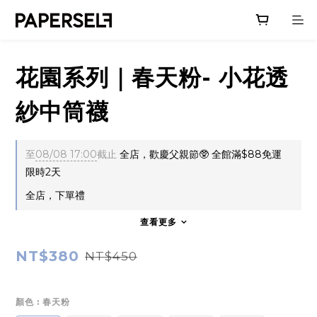
花園系列｜春天粉- 小花透
紗中筒襪
至
08/08 17:00
截止
全店，歡慶父親節🥸 全館滿$88免運
限時2天
全店，下單禮
查看更多
NT$380
NT$450
顏色
: 春天粉