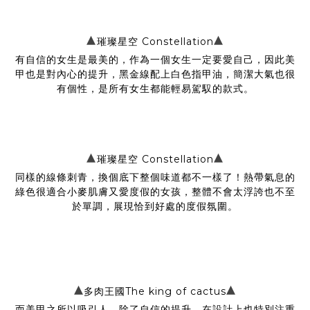
▴
▴
璀璨星空 Constellation
有自信的女生是最美的，作為一個女生一定要愛自己，因此美
甲也是對內心的提升，黑金線配上白色指甲油，簡潔大氣也很
有個性，是所有女生都能輕易駕馭的款式。
▴
▴
璀璨星空 Constellation
同樣的線條刺青，換個底下整個味道都不一樣了！熱帶氣息的
綠色很適合小麥肌膚又愛度假的女孩，整體不會太浮誇也不至
於單調，展現恰到好處的度假氛圍。
▴
▴
多肉王國The king of cactus
而美甲之所以吸引人，除了自信的提升，在設計上也特別注重