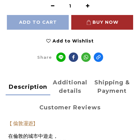
ADD TO CART
BUY NOW
Add to Wishlist
Share
Additional
Shipping &
Description
details
Payment
Customer Reviews
【
倫敦漫遊】
在倫敦的城市中遊走，