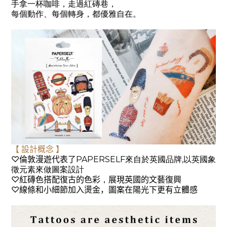
手拿一杯咖啡，走過紅磚巷，
每個動作、每個轉身，都優雅自在。
【
設計概念
】
♡
倫敦漫遊代表了
PAPERSELF
來自於英國品牌
,
以英國象
徵元素來做圖案設計
♡
紅磚色搭配復古的色彩
，
展現英國的文藝復興
♡
線條和小細節加入燙金，圖案在陽光下更有立體感