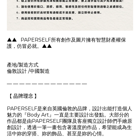
▲▲
PAPERSELF
所有創作及圖片擁有智慧財產權保
護，仿冒必就。
▲▲
產地
/
製造方式
倫敦設計
/
中國製造
— — — — — — — — — — — — —
【 品牌理念 】
PAPERSELF
是來自英國倫敦的品牌，設計出能打造個人
魅力的『
Body Art
』一直是主要設計出發點。大部分的
作品都是由
PAPERSELF
團隊及客座獨立設計師們手繪原
創設計，透過一筆一畫包含著溫度的作品，希望能成為生
活中妳的穿搭、妳的飾品、甚至是妳的心情。