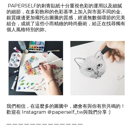
PAPERSELF
的刺青貼紙十分重視色彩的運用以及細膩
的細節，在多彩飽和的色彩基準上加入與市面不同的金、
銀質鑲邊更加襯托出圖騰的質感，經過無數個環節的完美
組合，成就了這些小而精緻的時尚藝術，給正在找尋獨有
個人風格特別的妳。
我們相信，在這麼多的圖騰中，總會有與你有所共鳴的！
歡迎在
Instagram
＠
paperself_tw
與我們分享
:)
— — — — — — — — — — — — —