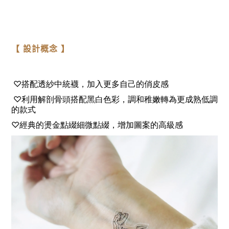
【
設計概念
】
♡搭配透紗中統襪，加入更多自己的俏皮感
♡利用解剖骨頭搭配黑白色彩，調和稚嫩轉為更成熟低調
的款式
♡
經典的燙金點綴細微點綴，增加圖案的高級感