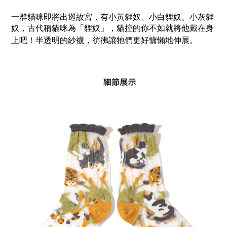
一群貓咪即將出巡故宮，有小黃貍奴、小白貍奴、小灰貍
奴，古代稱貓咪為「貍奴」，貓控的你不如就將他戴在身
上吧！半透明的紗襪，彷彿讓牠們更好慵懶地伸展。