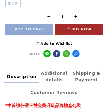
貓步隊
ADD TO CART
BUY NOW
Add to Wishlist
Share
Additional
Shipping &
Description
details
Payment
Customer Reviews
*中筒襪任選三雙免費升級品牌禮盒包裝