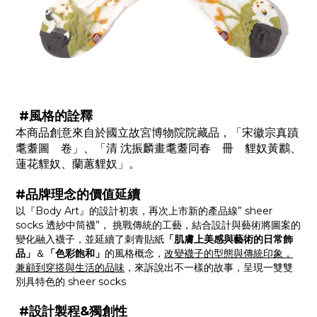
#風格的詮釋
本商品創意來自於國立故宮博物院院藏品，「宋徽宗真蹟
耄耋圖 卷」、「清 沈振麟畫耄耋同春 冊 貍奴黃鸝、
蓮花貍奴、蘭蕙貍奴」。
#品牌理念的價值延續
以『Body Art』的設計初衷，再次上市新的產品線” sheer
socks 透紗中筒襪”， 挑戰傳統的工藝，結合設計與藝術將圖案的
變化融入襪子，並延續了刺青貼紙
「肌膚上美感與藝術的日常飾
品」
＆
「色彩飽和」
的風格概念，
改變襪子的型態與傳統印象，
兼顧到穿搭與生活的品味
，來訴說出不一樣的故事，呈現一雙雙
別具特色的 sheer socks
#設計製程&獨創性