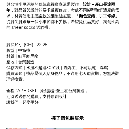
與台灣半甲經驗的傳統織襪廠商溝通製作，
設計－產出長達兩
年
，對品質與設計的要求反覆修改，考慮不同腳型和舒適度的需
求，材質使用
手感柔軟的細單絲尼龍
，
「顏色交錯、手工修線」
從腳尖腳跟每一個小細節都不妥協，希望提供品質好、獨創性高
的 sheer socks 透紗襪。
腳底尺寸
(CM) | 22-25
版型
|
中筒襪
材質
|
細單絲尼龍
產地
|
台灣製造
保存方式
|
水溫不超過
30
℃以手洗為主、不可烘乾、曝曬
購買須知
|
襪品屬個人貼身物品，不適用七天鑑賞期，恕無法辦
理退換貨。
全程
PAPERSELF
原創設計並且在台灣製造，
期待透過你的購買，支持原創設計
讓我們一起變更好