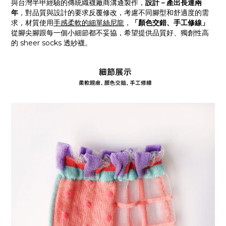
與台灣半甲經驗的傳統織襪廠商溝通製作，
設計－產出長達兩
年
，對品質與設計的要求反覆修改，考慮不同腳型和舒適度的需
求，材質使用
手感柔軟的細單絲尼龍
，
「顏色交錯、手工修線」
從腳尖腳跟每一個小細節都不妥協，希望提供品質好、獨創性高
的 sheer socks 透紗襪。