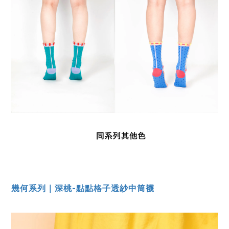
幾何系列｜深桃-點點格子透紗中筒襪