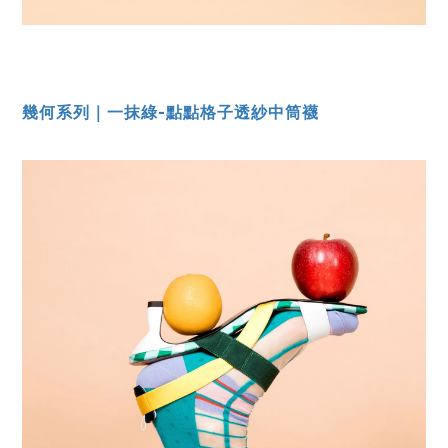
幾何系列｜一抹綠-點點格子透紗中筒襪