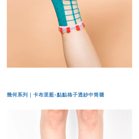
幾何系列｜卡布里藍-點點格子透紗中筒襪