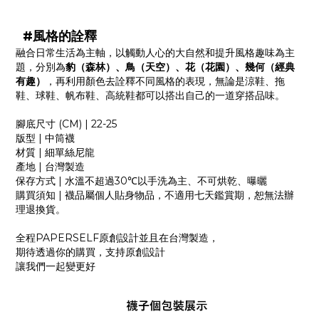
#風格的詮釋
融合日常生活為主軸，以觸動人心的大自然和提升風格趣味為主
題，分別為
豹（森林）、鳥（天空）、花（花園）、幾何（經典
有趣）
，再利用顏色去詮釋不同風格的表現，無論是涼鞋、拖
鞋、球鞋、帆布鞋、高統鞋都可以搭出自己的一道穿搭品味。
腳底尺寸
(CM) | 22-25
版型
|
中筒襪
材質
|
細單絲尼龍
產地
|
台灣製造
保存方式
|
水溫不超過
30
℃以手洗為主、不可烘乾、曝曬
購買須知
|
襪品屬個人貼身物品，不適用七天鑑賞期，恕無法辦
理退換貨。
全程
PAPERSELF
原創設計並且在台灣製造，
期待透過你的購買，支持原創設計
讓我們一起變更好