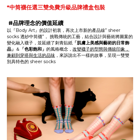
*中筒襪任選三雙免費升級品牌禮盒包裝
#品牌理念的價值延續
以『Body Art』的設計初衷，再次上市新的產品線” sheer
socks 透紗中筒襪”， 挑戰傳統的工藝，結合設計與藝術將圖案的
變化融入襪子，並延續了刺青貼紙
「肌膚上美感與藝術的日常飾
品」
＆
「色彩飽和」
的風格概念，
改變襪子的型態與傳統印象，
兼顧到穿搭與生活的品味
，來訴說出不一樣的故事，呈現一雙雙
別具特色的 sheer socks