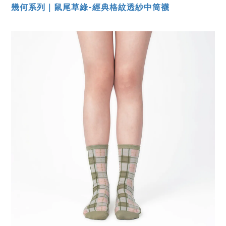
幾何系列｜鼠尾草綠-經典格紋透紗中筒襪