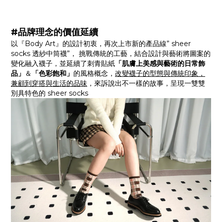
#品牌理念的價值延續
以『Body Art』的設計初衷，再次上市新的產品線” sheer
socks 透紗中筒襪”， 挑戰傳統的工藝，結合設計與藝術將圖案的
變化融入襪子，並延續了刺青貼紙
「肌膚上美感與藝術的日常飾
品」
＆
「色彩飽和」
的風格概念，
改變襪子的型態與傳統印象，
兼顧到穿搭與生活的品味
，來訴說出不一樣的故事，呈現一雙雙
別具特色的 sheer socks