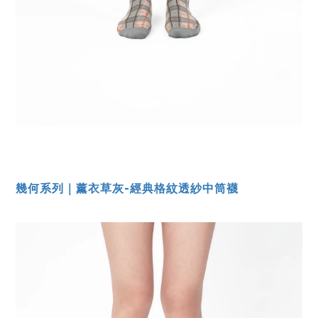
幾何系列｜薰衣草灰-經典格紋透紗中筒襪