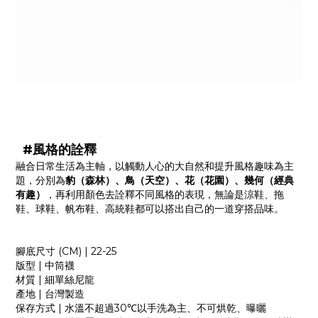
#風格的詮釋
融合日常生活為主軸，以觸動人心的大自然和提升風格趣味為主
題，分別為
豹（森林）、鳥（天空）、花（花園）、幾何（經典
有趣）
，再利用顏色去詮釋不同風格的表現，無論是涼鞋、拖
鞋、球鞋、帆布鞋、高統鞋都可以搭出自己的一道穿搭品味。
腳底尺寸
(CM) | 22-25
版型
|
中筒襪
材質
|
細單絲尼龍
產地
|
台灣製造
保存方式
|
水溫不超過
30
℃以手洗為主、不可烘乾、曝曬