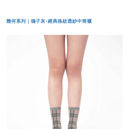
幾何系列｜鴿子灰-經典格紋透紗中筒襪