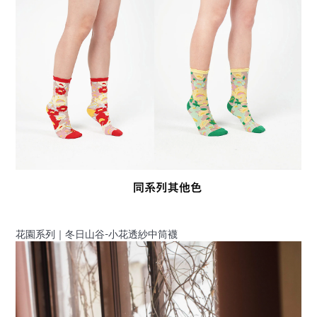
花園系列｜冬日山谷-小花透紗中筒襪