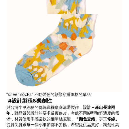
“sheer socks” 不動聲色的彰顯穿搭風格的單品”
#設計製程&獨創性
與台灣半甲經驗的傳統織襪廠商溝通製作，
設計－產出長達兩
年
，對品質與設計的要求反覆修改，考慮不同腳型和舒適度的需
求，材質使用
手感柔軟的細單絲尼龍
，
「顏色交錯、手工修線」
從腳尖腳跟每一個小細節都不妥協，希望提供品質好、獨創性高