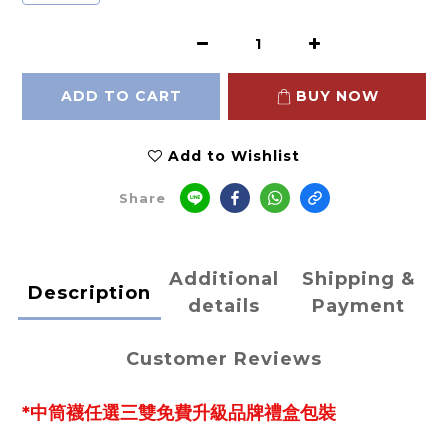
ADD TO CART
BUY NOW
Add to Wishlist
Share
Additional
Shipping &
Description
details
Payment
Customer Reviews
*中筒襪任選三雙免費升級品牌禮盒包裝