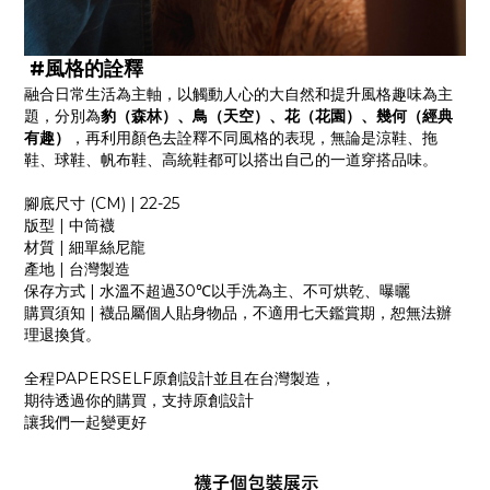
#風格的詮釋
融合日常生活為主軸，以觸動人心的大自然和提升風格趣味為主
題，分別為
豹（森林）、鳥（天空）、花（花園）、幾何（經典
有趣）
，再利用顏色去詮釋不同風格的表現，無論是涼鞋、拖
鞋、球鞋、帆布鞋、高統鞋都可以搭出自己的一道穿搭品味。
腳底尺寸
(CM) | 22-25
版型
|
中筒襪
材質
|
細單絲尼龍
產地
|
台灣製造
保存方式
|
水溫不超過
30
℃以手洗為主、不可烘乾、曝曬
購買須知
|
襪品屬個人貼身物品，不適用七天鑑賞期，恕無法辦
理退換貨。
全程
PAPERSELF
原創設計並且在台灣製造，
期待透過你的購買，支持原創設計
讓我們一起變更好