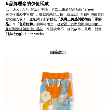
#品牌理念的價值延續
以『Body Art』的設計初衷，再次上市新的產品線” sheer
socks 透紗中筒襪”， 挑戰傳統的工藝，結合設計與藝術將圖案的
變化融入襪子，並延續了刺青貼紙
「肌膚上美感與藝術的日常飾
品」
＆
「色彩飽和」
的風格概念，
改變襪子的型態與傳統印象，
兼顧到穿搭與生活的品味
，來訴說出不一樣的故事，呈現一雙雙
別具特色的 sheer socks