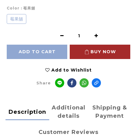
Color
: 莓果舖
莓果舖
ADD TO CART
BUY NOW
Add to Wishlist
Share
Additional
Shipping &
Description
details
Payment
Customer Reviews