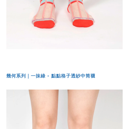
幾何系列｜一抹綠 - 點點格子透紗中筒襪