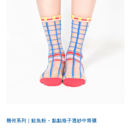
幾何系列｜鮭魚粉 - 點點格子透紗中筒襪