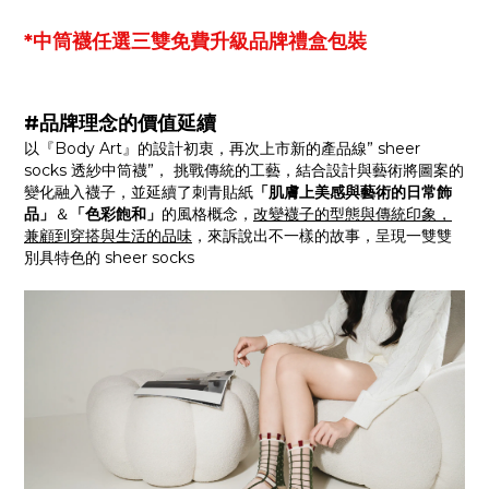
*中筒襪任選三雙免費升級品牌禮盒包裝
#品牌理念的價值延續
以『Body Art』的設計初衷，再次上市新的產品線” sheer
socks 透紗中筒襪”， 挑戰傳統的工藝，結合設計與藝術將圖案的
變化融入襪子，並延續了刺青貼紙
「肌膚上美感與藝術的日常飾
品」
＆
「色彩飽和」
的風格概念，
改變襪子的型態與傳統印象，
兼顧到穿搭與生活的品味
，來訴說出不一樣的故事，呈現一雙雙
別具特色的 sheer socks