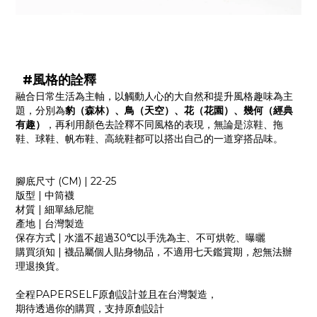
#風格的詮釋
融合日常生活為主軸，以觸動人心的大自然和提升風格趣味為主
題，分別為
豹（森林）、鳥（天空）、花（花園）、幾何（經典
有趣）
，再利用顏色去詮釋不同風格的表現，無論是涼鞋、拖
鞋、球鞋、帆布鞋、高統鞋都可以搭出自己的一道穿搭品味。
腳底尺寸
(CM) | 22-25
版型
|
中筒襪
材質
|
細單絲尼龍
產地
|
台灣製造
保存方式
|
水溫不超過
30
℃以手洗為主、不可烘乾、曝曬
購買須知
|
襪品屬個人貼身物品，不適用七天鑑賞期，恕無法辦
理退換貨。
全程
PAPERSELF
原創設計並且在台灣製造，
期待透過你的購買，支持原創設計