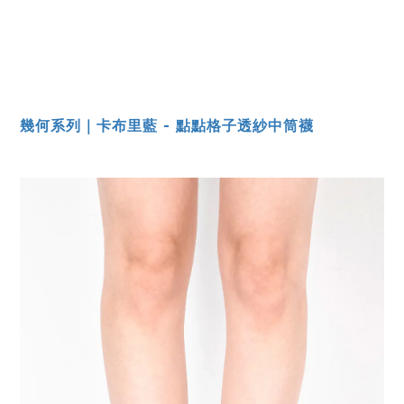
幾何系列｜卡布里藍 - 點點格子透紗中筒襪