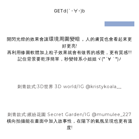
GET
d(`･∀･)b
prev
next
環境周圍變暗，
開閃光燈的效果會讓
人的膚質也會看起來更
好更亮!
再利用修圖軟體加上粒子效果就會有做舊的感覺，更有質感!!!
記住背景要乾淨簡單，秒變韓系小姐姐ヾ(*´∀ ˋ*)ﾉ
刺青款式:3D世界 3D world/IG @kristykoala__
刺青款式:繽紛花園 Secret Garden/IG @mumulee_227
橫向拍攝能在畫面中加入故事性，在陽下的氣氛呈現也更有溫
度!