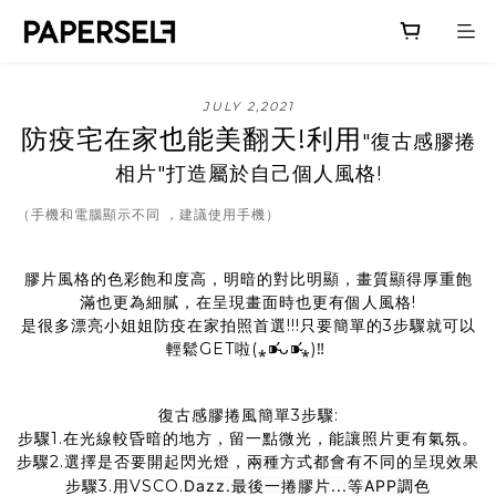
JULY 2,2021
防疫宅在家也能美翻天!利用
"復古感膠捲
相片"打造屬於自己個人風格!
（手機和電腦顯示不同 ，建議使用手機）
膠片風格的色彩飽和度高，明暗的對比明顯，畫質顯得厚重飽
滿也更為細膩，在呈現畫面時也更有個人風格!
是很多漂亮小姐姐防疫在家拍照首選!!!只要簡單的3步驟就可以
輕鬆GET啦(⁎⁍̴̛ᴗ⁍̴̛⁎)‼
復古感膠捲風簡單3步驟:
步驟1.在光線較昏暗的地方，留一點微光，能讓照片更有氣氛。
步驟2.選擇是否要開起閃光燈，兩種方式都會有不同的呈現效果
步驟3.用VSCO.
Dazz.最後一捲膠片...等APP調色