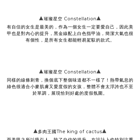
▴
▴
璀璨星空 Constellation
有自信的女生是最美的，作為一個女生一定要愛自己，因此美
甲也是對內心的提升，黑金線配上白色指甲油，簡潔大氣也很
有個性，是所有女生都能輕易駕馭的款式。
▴
▴
璀璨星空 Constellation
同樣的線條刺青，換個底下整個味道都不一樣了！熱帶氣息的
綠色很適合小麥肌膚又愛度假的女孩，整體不會太浮誇也不至
於單調，展現恰到好處的度假氛圍。
▴
▴
多肉王國The king of cactus
而美甲之所以吸引人，除了自信的提升，在設計上也特別注重