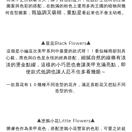
圖案與色彩的搭配，在飽滿的粉色上運用多肉王國的植物與幾
既協調又吸睛，重點是
。
何造型圖案，
看起來也不會太幼稚
▴
▴
晨花Black Flowers
這個是小編這次美甲系列中最愛的款式呀！！看似極簡卻別具
細膩自然的線條有淡
心裁，黑色與白色是永恆的經典搭配，
淡的燙金點綴，這樣的小巧思也會讓美甲充滿亮點，即
使款式低調也讓人忍不住多看幾眼～
一款晨花有１０幾種不同造型的花卉，滿足喜歡花又想貼不同
造型的你。
▴
▴
塗鴉小花Little Flowers
髒膚色作為美甲底色，搭配塗鴉小花豐富的色彩，可愛之於超