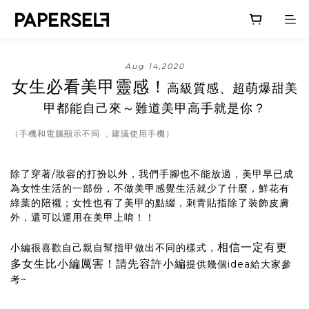
Aug 14,2020
女生必看美甲靈感！
高級質感、超萌爆甜美
甲都能自己來～難道美甲高手就是你？
（手機和電腦顯示不同 ，建議使用手機）
除了穿著/妝容的打扮以外，我們手腳也不能放過，美甲早已成
為女性生活的一部份，不做美甲感覺生活就少了什麼，鮮花有
綠葉的陪襯；女性也有了美甲的點綴，刺青貼指除了裝飾皮膚
外，還可以運用在美甲上唷！！
相信一定有更
小編很喜歡自己親自幫指甲做出不同的樣式，
多女生比小編厲害！請先容許小編
提供幾個idea給大家參
考~