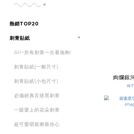
◠◡◠◡◠◡ ✶
熱銷TOP20
刺青貼紙
All~所有刺青一次看個夠!
刺青貼紙(一般尺寸)
絢爛銀河 
刺青貼紙(小包尺寸)
NT
必備經典百搭黑刺青
一眼愛上的花朵刺青
超可愛萌寵療瘉你心