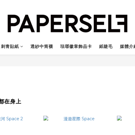
刺青貼紙
透紗中筒襪
琺瑯徽章飾品卡
紙睫毛
媒體介
都在身上