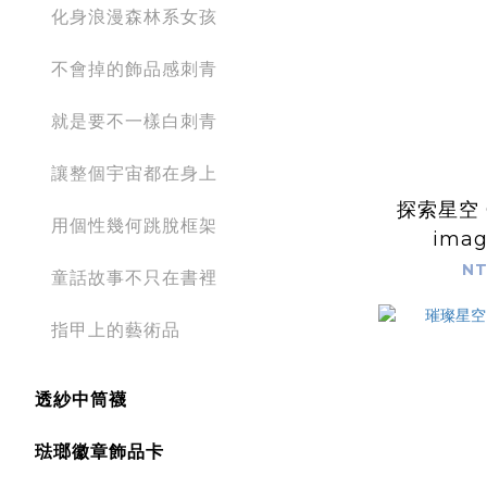
化身浪漫森林系女孩
不會掉的飾品感刺青
就是要不一樣白刺青
讓整個宇宙都在身上
探索星空 O
用個性幾何跳脫框架
imag
NT
童話故事不只在書裡
指甲上的藝術品
透紗中筒襪
琺瑯徽章飾品卡