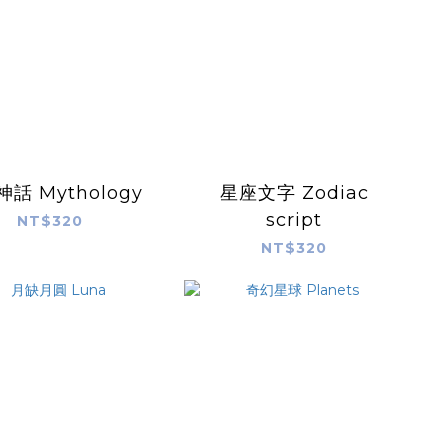
話 Mythology
星座文字 Zodiac
script
NT$320
NT$320