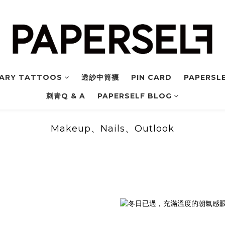
ARY TATTOOS
透紗中筒襪
PIN CARD
PAPERSLE
刺青Q & A
PAPERSELF BLOG
Makeup、Nails、Outlook